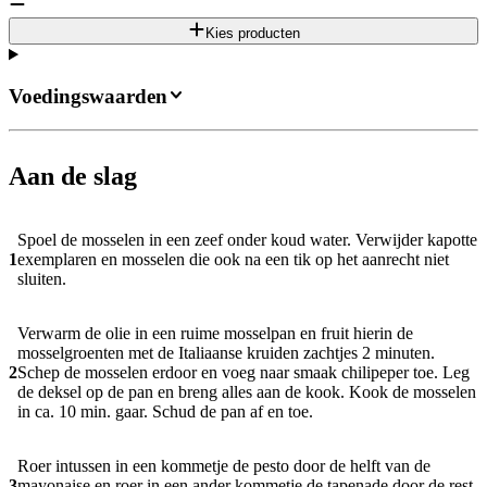
Kies producten
Voedingswaarden
Aan de slag
Spoel de mosselen in een zeef onder koud water. Verwijder kapotte
1
exemplaren en mosselen die ook na een tik op het aanrecht niet
sluiten.
Verwarm de olie in een ruime mosselpan en fruit hierin de
mosselgroenten met de Italiaanse kruiden zachtjes 2 minuten.
2
Schep de mosselen erdoor en voeg naar smaak chilipeper toe. Leg
de deksel op de pan en breng alles aan de kook. Kook de mosselen
in ca. 10 min. gaar. Schud de pan af en toe.
Roer intussen in een kommetje de pesto door de helft van de
3
mayonaise en roer in een ander kommetje de tapenade door de rest