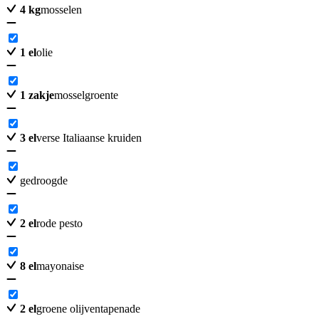
4
kg
mosselen
1
el
olie
1
zakje
mosselgroente
3
el
verse Italiaanse kruiden
gedroogde
2
el
rode pesto
8
el
mayonaise
2
el
groene olijventapenade