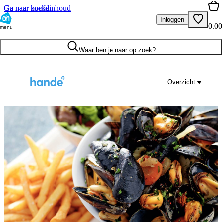
Ga naar hoofdinhoud
Ga naar zoeken
Inloggen
0.00
menu
Waar ben je naar op zoek?
Overzicht