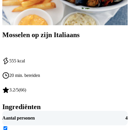
Mosselen op zijn Italiaans
555
kcal
20 min. bereiden
3.2
/5
(
66
)
Ingrediënten
Aantal personen
4