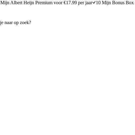
Mijn Albert Heijn Premium voor €17.99 per jaar
10 Mijn Bonus Box 
osterd en rucola
Witlofsalade met sinaasappel
30 minuten bereidingstijd
10
min
10 minuten berei