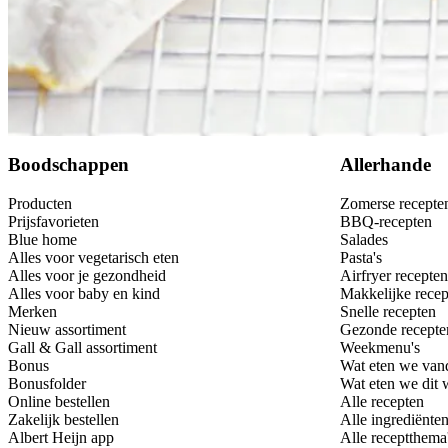
Bewaar
Boodschappen
Allerhande
Producten
Zomerse recepte
Prijsfavorieten
BBQ-recepten
Blue home
Salades
Alles voor vegetarisch eten
Pasta's
Alles voor je gezondheid
Airfryer recepten
Alles voor baby en kind
Makkelijke recep
Merken
Snelle recepten
Nieuw assortiment
Gezonde recepte
Gall & Gall assortiment
Weekmenu's
Bonus
Wat eten we van
Bonusfolder
Wat eten we dit
Online bestellen
Alle recepten
Zakelijk bestellen
Alle ingrediënte
Albert Heijn app
Alle receptthema