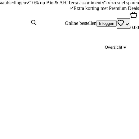
aanbiedingen
10% op Bio & AH Terra assortiment
2x zo snel sparen
Extra korting met Premium Deals
Online bestellen
Inloggen
0.00
Overzicht
 & mosterddressing
Kip met rode ui, appel en mosterd
dingstijd
25
min
25 minuten bereidingstijd