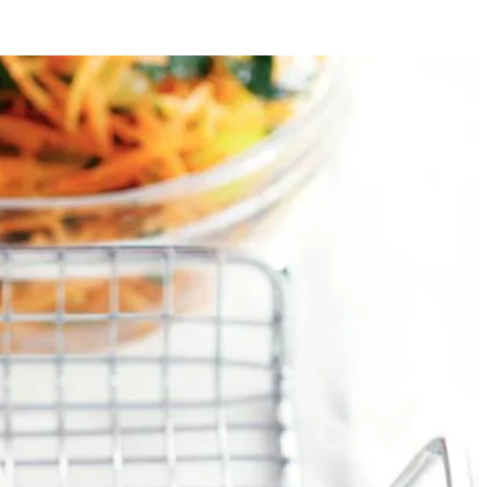
4
essing van 3 el olie, het citroensap, de honing en peper en zout naar
p de barbecue. Gril de vis in ca. 5 min. gaar. Keer halverwege.
 met een gepofte aardappel.