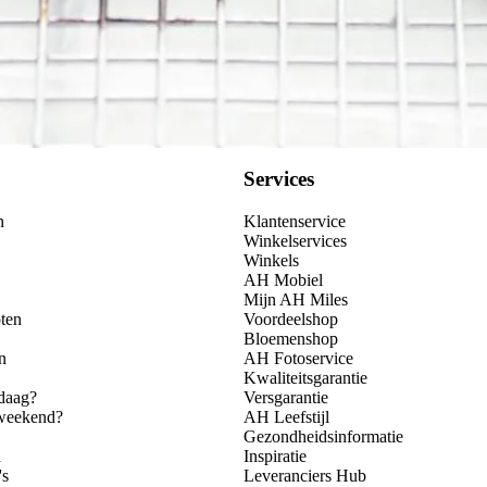
Services
n
Klantenservice
Winkelservices
Winkels
AH Mobiel
Mijn AH Miles
ten
Voordeelshop
Bloemenshop
n
AH Fotoservice
Kwaliteitsgarantie
daag?
Versgarantie
 weekend?
AH Leefstijl
Gezondheidsinformatie
n
Inspiratie
's
Leveranciers Hub