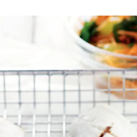
al de helft van de bosui met de wortel en Amsterdamse uien. Klop een dr
lie en bestrooi met peper en zout. Leg op de grilltopper en plaats die o
strooi met de rest van de bosui en serveer met de wortelsalade. Lekker