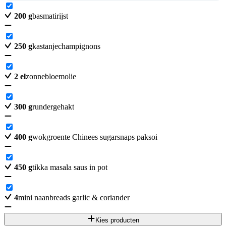
200
g
basmatirijst
250
g
kastanjechampignons
2
el
zonnebloemolie
300
g
rundergehakt
400
g
wokgroente Chinees sugarsnaps paksoi
450
g
tikka masala saus in pot
4
mini naanbreads garlic & coriander
Kies producten