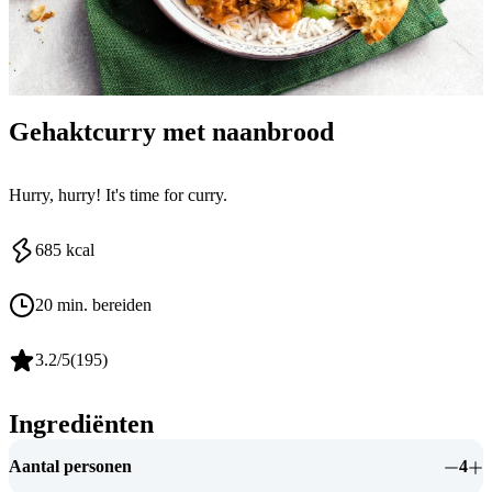
Gehaktcurry met naanbrood
Hurry, hurry! It's time for curry.
685
kcal
20 min. bereiden
3.2
/5
(
195
)
Ingrediënten
Aantal personen
4