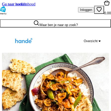
Ga naar hoofdinhoud
Ga naar zoeken
Inloggen
0.00
menu
Waar ben je naar op zoek?
Overzicht