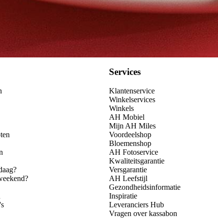
Services
n
Klantenservice
Winkelservices
Winkels
AH Mobiel
Mijn AH Miles
ten
Voordeelshop
Bloemenshop
n
AH Fotoservice
Kwaliteitsgarantie
daag?
Versgarantie
 weekend?
AH Leefstijl
Gezondheidsinformatie
n
Inspiratie
's
Leveranciers Hub
Vragen over kassabon