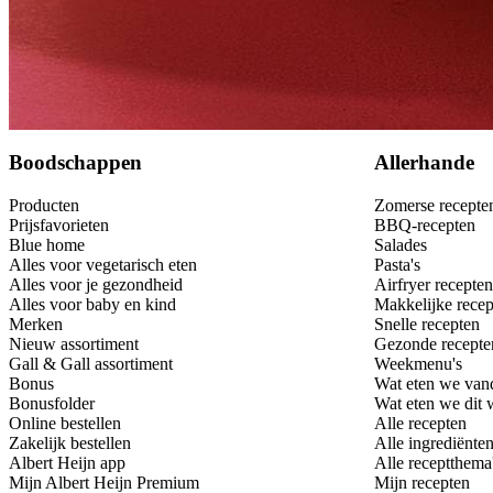
Bewaar
Boodschappen
Allerhande
Producten
Zomerse recepte
Prijsfavorieten
BBQ-recepten
Blue home
Salades
Alles voor vegetarisch eten
Pasta's
Alles voor je gezondheid
Airfryer recepten
Alles voor baby en kind
Makkelijke recep
Merken
Snelle recepten
Nieuw assortiment
Gezonde recepte
Gall & Gall assortiment
Weekmenu's
Bonus
Wat eten we van
Bonusfolder
Wat eten we dit
Online bestellen
Alle recepten
Zakelijk bestellen
Alle ingrediënte
Albert Heijn app
Alle receptthema
Mijn Albert Heijn Premium
Mijn recepten