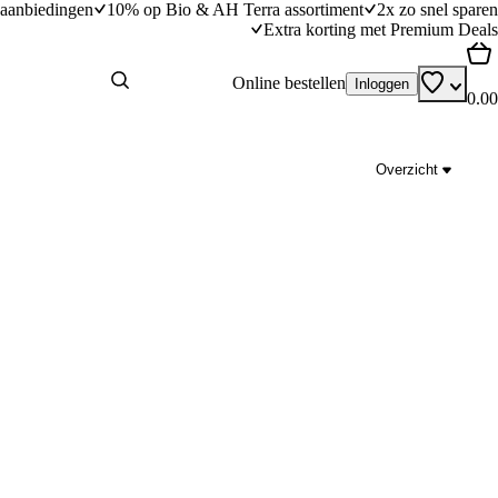
aanbiedingen
10% op Bio & AH Terra assortiment
2x zo snel sparen
Extra korting met Premium Deals
Online bestellen
Inloggen
0.00
Overzicht
Wentelteefjes met kaneel
dingstijd
25
min
25 minuten bereidingstijd