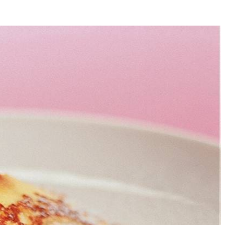
4
e schijfjes snijden. Kaneel en rozijnen door beslag roeren. In
 beide kanten bakken (keren met behulp van deksel). Op dezelfde
er.