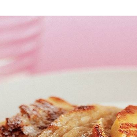
herfst
bakken
Ei erdoor kloppen. Appels schillen, klokhuizen verwijderen en in dunn
 gieten. Schijfjes appel in beslag leggen. Pannenkoek voorzichtig aan
en en deze dakpansgewijs op borden leggen. Serveren met poedersuik
Wat vond je van dit recept?