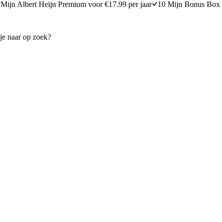
Mijn Albert Heijn Premium voor €17.99 per jaar
10 Mijn Bonus Box 
warme appel en kaneelijs
Kruidige amandelmuffins
25 minuten bereidingstijd
10
min
10 minuten berei