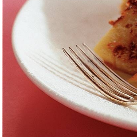
50
g
blanke rozijnen
25
g
boter of margarine
poedersuiker