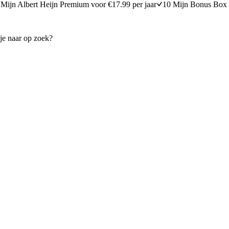
Mijn Albert Heijn Premium voor €17.99 per jaar
10 Mijn Bonus Box 
soi
Gegrilde zalm met koolsalade
25 minuten bereidingstijd
20
min
20 minuten berei