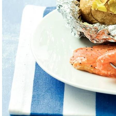
1
bos
radijsjes
2
(1,5 nodig)
komkommer
1
ui
Dit heb je nodig