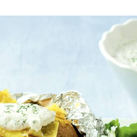
0 °C. Prik de aardappelen in met een vork, verpak ze in aluminiumfoli
venschaal. Besprenkel elke filet met 1 el water. Bedek de schaal met alu
smaak. Verdun voor een sladressing 4 el van de dillesaus met 2 el water. 
ressing. Verwijder het folie van de aardappelen, kruis de aardappelen in
r een elektrische oven. De temperatuur kan per oven verschillen; met 
Wat vond je van dit recept?