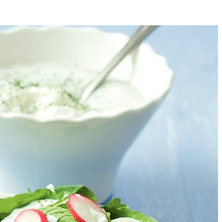
4
e en leg ze 40 min. op het rooster in het midden van de oven.
miniumfolie, zet de oven na 30 min. op 180 °C en laat de zalm naast de
Snijd de blaadjes van de radijsjes, snijd de radijsjes in plakjes.
 en vul ze elk met 1 el dille-yoghurtsaus. Serveer de zalm en de
een oventhermometer kunt u de exacte temperatuur bepalen.