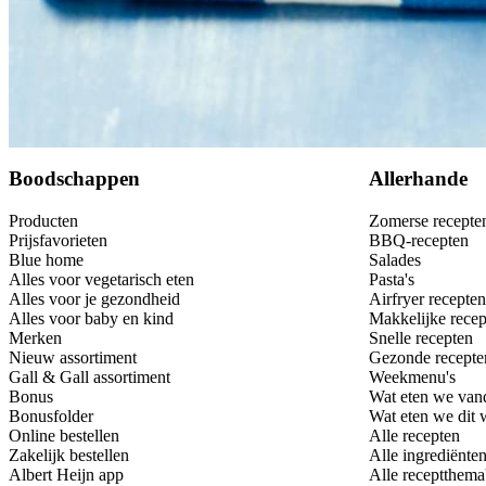
Bewaar
Boodschappen
Allerhande
Producten
Zomerse recepte
Prijsfavorieten
BBQ-recepten
Blue home
Salades
Alles voor vegetarisch eten
Pasta's
Alles voor je gezondheid
Airfryer recepten
Alles voor baby en kind
Makkelijke recep
Merken
Snelle recepten
Nieuw assortiment
Gezonde recepte
Gall & Gall assortiment
Weekmenu's
Bonus
Wat eten we van
Bonusfolder
Wat eten we dit
Online bestellen
Alle recepten
Zakelijk bestellen
Alle ingrediënte
Albert Heijn app
Alle receptthema