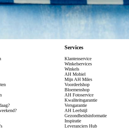
Services
n
Klantenservice
Winkelservices
Winkels
AH Mobiel
Mijn AH Miles
ten
Voordeelshop
Bloemenshop
n
AH Fotoservice
Kwaliteitsgarantie
daag?
Versgarantie
 weekend?
AH Leefstijl
Gezondheidsinformatie
n
Inspiratie
's
Leveranciers Hub