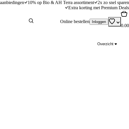
aanbiedingen
10% op Bio & AH Terra assortiment
2x zo snel sparen
Extra korting met Premium Deals
Online bestellen
Inloggen
0.00
Overzicht
Zachte kip tikka masala met wilde spinazie en 
dingstijd
30
min
30 minuten bereidingstijd