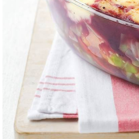
1
zakje
jus
600
g
spitskool
1
pot
verwenfruit
Dit heb je nodig