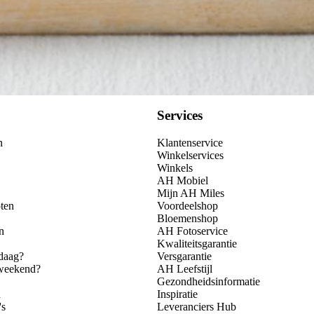
Services
n
Klantenservice
Winkelservices
Winkels
AH Mobiel
Mijn AH Miles
ten
Voordeelshop
Bloemenshop
n
AH Fotoservice
Kwaliteitsgarantie
daag?
Versgarantie
 weekend?
AH Leefstijl
Gezondheidsinformatie
n
Inspiratie
's
Leveranciers Hub