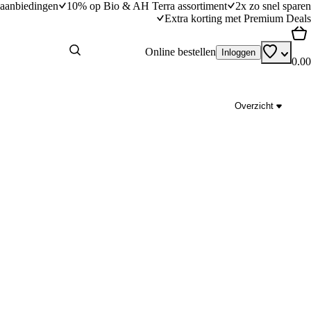
aanbiedingen
10% op Bio & AH Terra assortiment
2x zo snel sparen
Extra korting met Premium Deals
Online bestellen
Inloggen
0.00
Overzicht
Pikante curry met bosui
dingstijd
25
min
25 minuten bereidingstijd