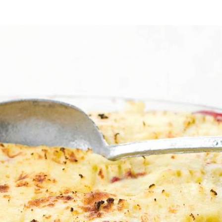
jzingen op de verpakking. Bak de kalkoenfiletstukjes goudbruin in de 
ok. Schep de spitskool erbij en laat de kool wat slinken.
 Verdeel de aardappelpuree over de fruitmoes. Maak met een vork ribbel
oudbruin kleurt. Serveer het gerecht warm.
Wat vond je van dit recept?