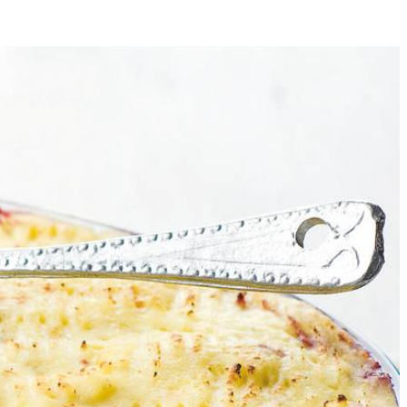
4
olie, voeg de uien en de paprika toe en roerbak 3 min. Voeg het
s in de puree.