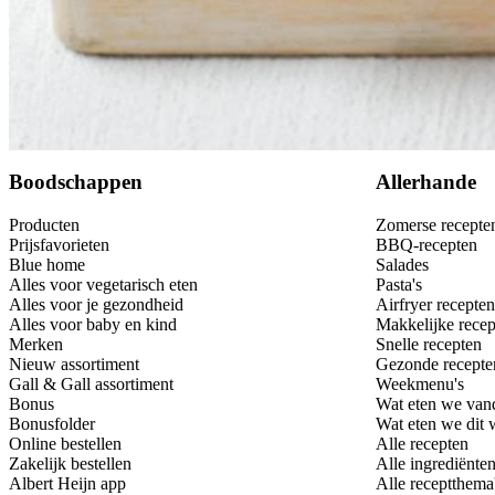
Bewaar
Boodschappen
Allerhande
Producten
Zomerse recepte
Prijsfavorieten
BBQ-recepten
Blue home
Salades
Alles voor vegetarisch eten
Pasta's
Alles voor je gezondheid
Airfryer recepten
Alles voor baby en kind
Makkelijke recep
Merken
Snelle recepten
Nieuw assortiment
Gezonde recepte
Gall & Gall assortiment
Weekmenu's
Bonus
Wat eten we van
Bonusfolder
Wat eten we dit
Online bestellen
Alle recepten
Zakelijk bestellen
Alle ingrediënte
Albert Heijn app
Alle receptthema