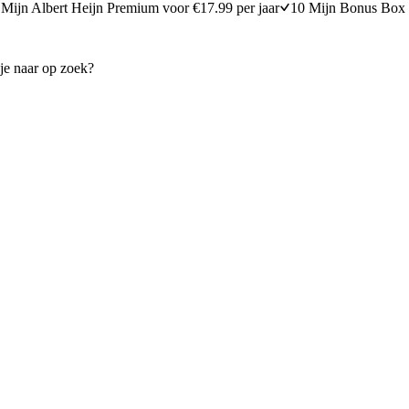
Mijn Albert Heijn Premium voor €17.99 per jaar
10 Mijn Bonus Box 
imoen-kokossaus
Kalkoen met fruit
30 minuten bereidingstijd
25
min
25 minuten berei