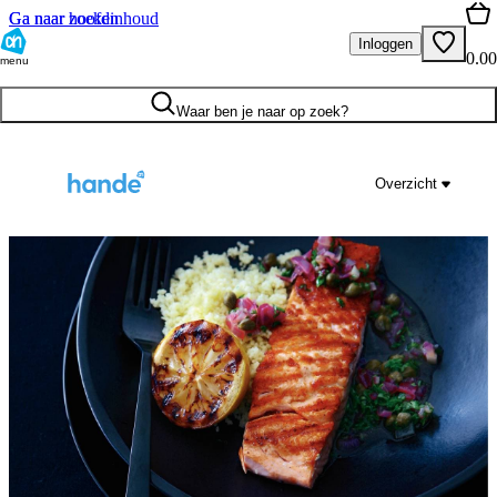
Ga naar hoofdinhoud
Ga naar zoeken
Inloggen
0.00
menu
Waar ben je naar op zoek?
Overzicht