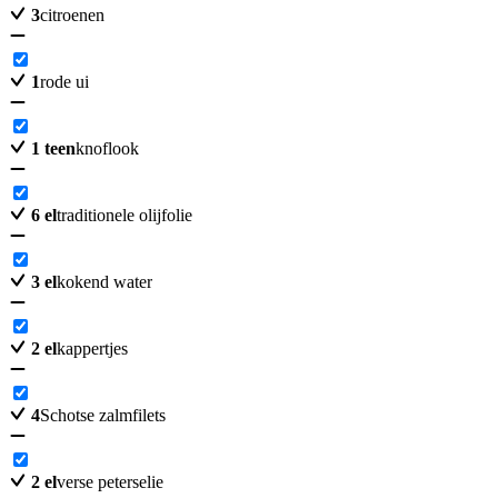
3
citroenen
1
rode ui
1
teen
knoflook
6
el
traditionele olijfolie
3
el
kokend water
2
el
kappertjes
4
Schotse zalmfilets
2
el
verse peterselie