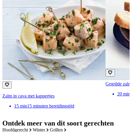
Gegrilde zalm
20
min
Zalm in cava met kappertjes
15
min
15 minuten bereidingstijd
Ontdek meer van dit soort gerechten
hoofdgerecht
winter
grillen