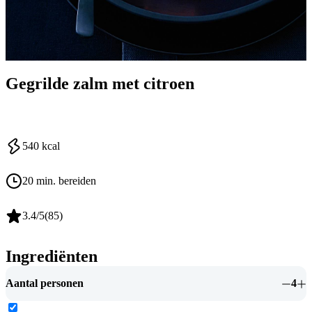
Gegrilde zalm met citroen
540
kcal
20 min. bereiden
3.4
/5
(
85
)
Ingrediënten
Aantal personen
4