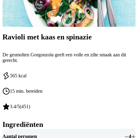
Ravioli met kaas en spinazie
De gesmolten Gorgonzola geeft een volle en zilte smaak aan dit
gerecht.
565
kcal
15 min. bereiden
3.4
/5
(
451
)
Ingrediënten
Aantal personen
4