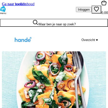
Ga naar hoofdinhoud
Ga naar zoeken
Inloggen
0.00
menu
Waar ben je naar op zoek?
Overzicht