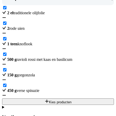
2
el
traditionele olijfolie
2
rode uien
1
teen
knoflook
500
g
ravioli rossi met kaas en basilicum
150
g
gorgonzola
450
g
verse spinazie
Kies producten