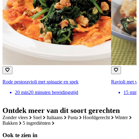
Rode pestoravioli met spinazie en spek
Ravioli met w
20
min
20 minuten bereidingstijd
15
min
Ontdek meer van dit soort gerechten
zonder vlees
snel
italiaans
pasta
hoofdgerecht
winter
bakken
5 ingrediënten
Ook te zien in