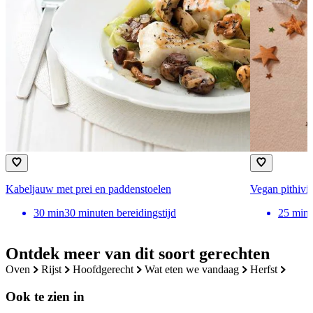
Kabeljauw met prei en paddenstoelen
Vegan pithivi
30
min
30 minuten bereidingstijd
25
min
Ontdek meer van dit soort gerechten
oven
rijst
hoofdgerecht
wat eten we vandaag
herfst
Ook te zien in