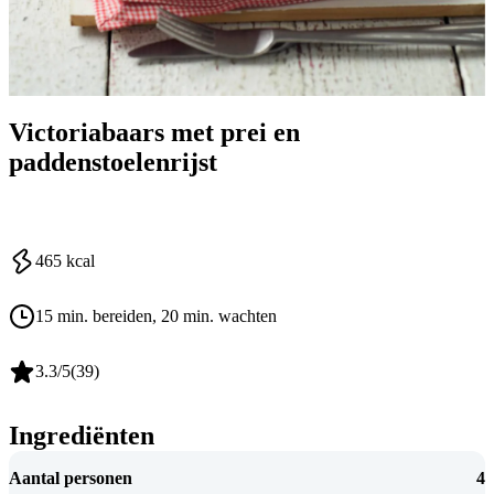
Victoriabaars met prei en
paddenstoelenrijst
465
kcal
15 min. bereiden
, 20 min. wachten
3.3
/5
(
39
)
Ingrediënten
Aantal personen
4