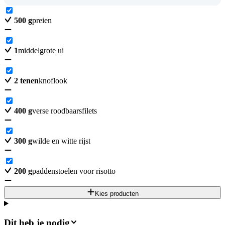
500
g
preien
1
middelgrote ui
2
tenen
knoflook
400
g
verse roodbaarsfilets
300
g
wilde en witte rijst
200
g
paddenstoelen voor risotto
Kies producten
Dit heb je nodig