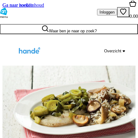
Ga naar hoofdinhoud
Ga naar zoeken
Inloggen
0.00
menu
Waar ben je naar op zoek?
Overzicht