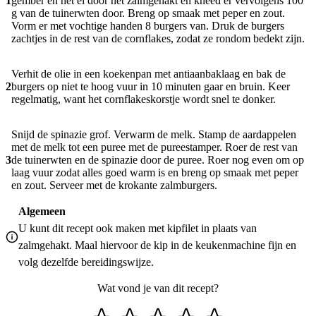
1
gember en het ei door het zalmgehakt en kneed er vervolgens 100
g van de tuinerwten door. Breng op smaak met peper en zout.
Vorm er met vochtige handen 8 burgers van. Druk de burgers
zachtjes in de rest van de cornflakes, zodat ze rondom bedekt zijn.
Verhit de olie in een koekenpan met antiaanbaklaag en bak de
2
burgers op niet te hoog vuur in 10 minuten gaar en bruin. Keer
regelmatig, want het cornflakeskorstje wordt snel te donker.
Snijd de spinazie grof. Verwarm de melk. Stamp de aardappelen
met de melk tot een puree met de pureestamper. Roer de rest van
3
de tuinerwten en de spinazie door de puree. Roer nog even om op
laag vuur zodat alles goed warm is en breng op smaak met peper
en zout. Serveer met de krokante zalmburgers.
Algemeen
U kunt dit recept ook maken met kipfilet in plaats van
zalmgehakt. Maal hiervoor de kip in de keukenmachine fijn en
volg dezelfde bereidingswijze.
Wat vond je van dit recept?