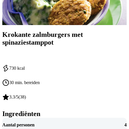
Krokante zalmburgers met
spinaziestamppot
730
kcal
30 min. bereiden
3.3
/5
(
38
)
Ingrediënten
Aantal personen
4