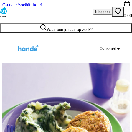
Ga naar hoofdinhoud
Ga naar zoeken
Inloggen
0.00
menu
Waar ben je naar op zoek?
Overzicht