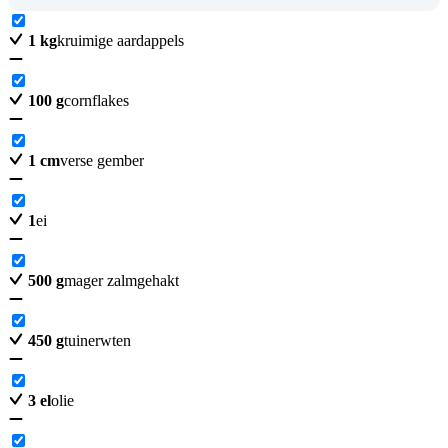
1
kg
kruimige aardappels
100
g
cornflakes
1
cm
verse gember
1
ei
500
g
mager zalmgehakt
450
g
tuinerwten
3
el
olie