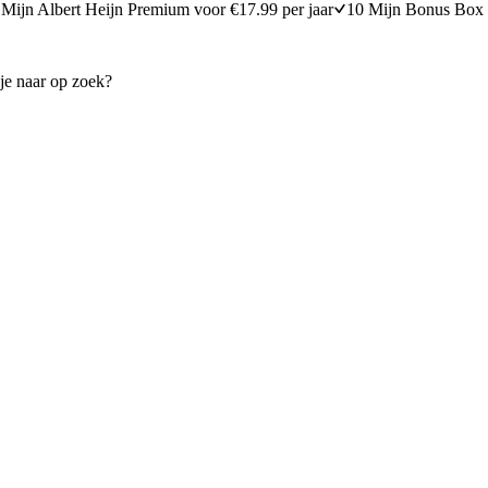
Mijn Albert Heijn Premium voor €17.99 per jaar
10 Mijn Bonus Box 
e met ansjovis & olijven
Biefstuk met witlof en rucola
15 minuten bereidingstijd
15
min
15 minuten berei