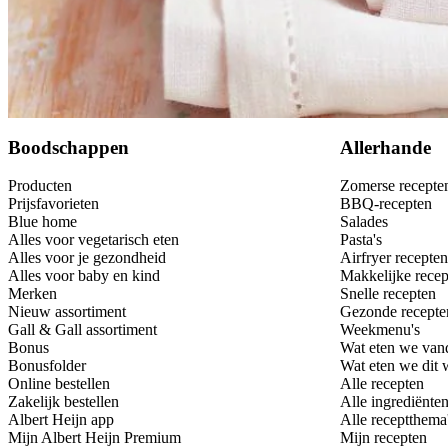
Bewaar
Boodschappen
Allerhande
Producten
Zomerse recepte
Prijsfavorieten
BBQ-recepten
Blue home
Salades
Alles voor vegetarisch eten
Pasta's
Alles voor je gezondheid
Airfryer recepten
Alles voor baby en kind
Makkelijke recep
Merken
Snelle recepten
Nieuw assortiment
Gezonde recepte
Gall & Gall assortiment
Weekmenu's
Bonus
Wat eten we van
Bonusfolder
Wat eten we dit
Online bestellen
Alle recepten
Zakelijk bestellen
Alle ingrediënte
Albert Heijn app
Alle receptthema
Mijn Albert Heijn Premium
Mijn recepten