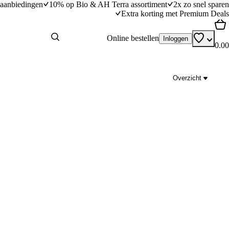
aanbiedingen
10% op Bio & AH Terra assortiment
2x zo snel sparen
Extra korting met Premium Deals
Online bestellen
Inloggen
0.00
Overzicht
Geroosterde paddestoelen met balsamicodres
dingstijd
15
min
15 minuten bereidingstijd