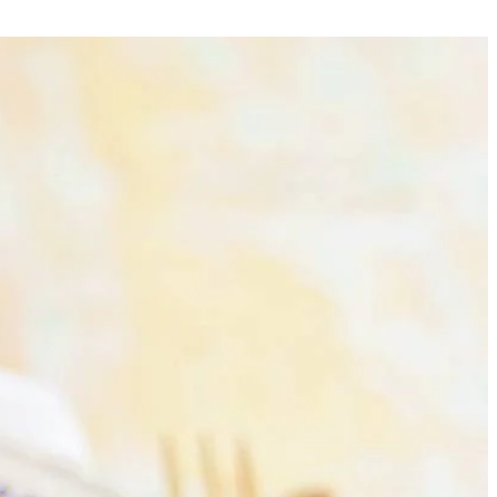
4
ijd de onderkant van de stronken witlof en snijd het witlof
gaar.