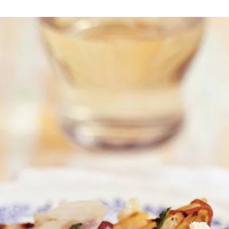
 3 el olie erdoor en voeg de olijven en peper en zout naar smaak toe. Sn
 witlof rondom met 1 el olie en gril aan beide kanten in ca. 10 min. beet
 een dunschiller mooie kaaskrullen over het witlof. Serveer direct.
erselie.