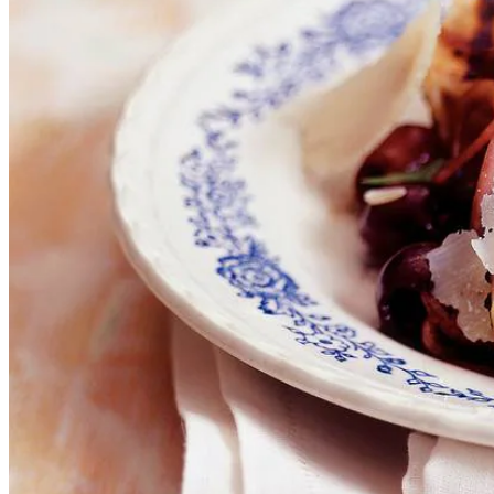
125
g
Parmezaanse kaas
Instructievideo
-
00:50
min.
Dit heb je nodig