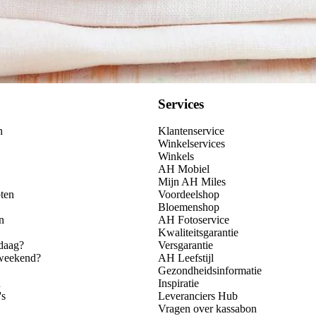
Services
n
Klantenservice
Winkelservices
Winkels
AH Mobiel
Mijn AH Miles
ten
Voordeelshop
Bloemenshop
n
AH Fotoservice
Kwaliteitsgarantie
daag?
Versgarantie
 weekend?
AH Leefstijl
Gezondheidsinformatie
n
Inspiratie
's
Leveranciers Hub
Vragen over kassabon