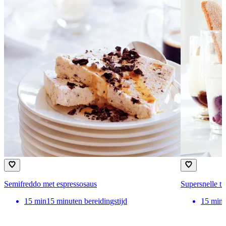
Semifreddo met espressosaus
Supersnelle ti
15
min
15 minuten bereidingstijd
15
min