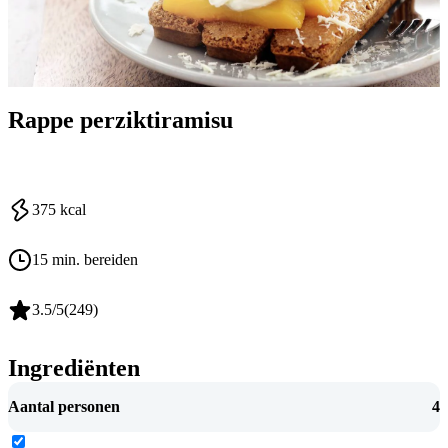
Rappe perziktiramisu
375
kcal
15 min. bereiden
3.5
/5
(
249
)
Ingrediënten
Aantal personen
4