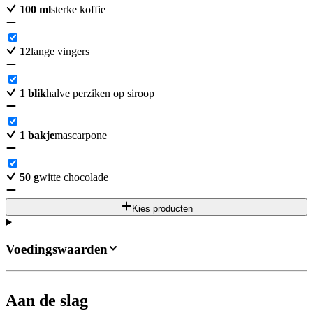
100
ml
sterke koffie
12
lange vingers
1
blik
halve perziken op siroop
1
bakje
mascarpone
50
g
witte chocolade
Kies producten
Voedingswaarden
Aan de slag