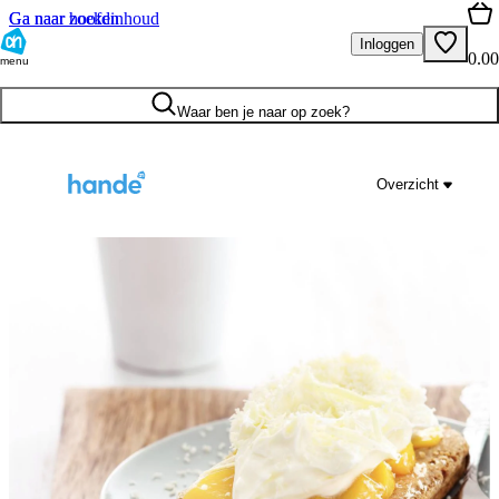
Ga naar hoofdinhoud
Ga naar zoeken
Inloggen
0.00
menu
Waar ben je naar op zoek?
Overzicht