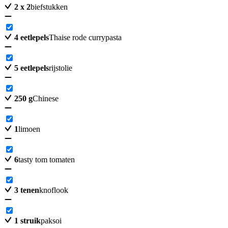
2
x 2
biefstukken
4
eetlepels
Thaise rode currypasta
5
eetlepels
rijstolie
250
g
Chinese
1
limoen
6
tasty tom tomaten
3
tenen
knoflook
1
struik
paksoi