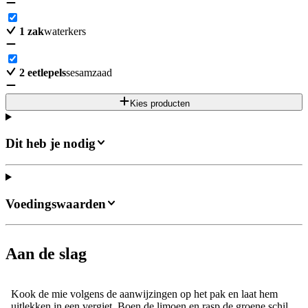
1
zak
waterkers
2
eetlepels
sesamzaad
Kies producten
Dit heb je nodig
Voedingswaarden
Aan de slag
Kook de mie volgens de aanwijzingen op het pak en laat hem
uitlekken in een vergiet. Boen de limoen en rasp de groene schil