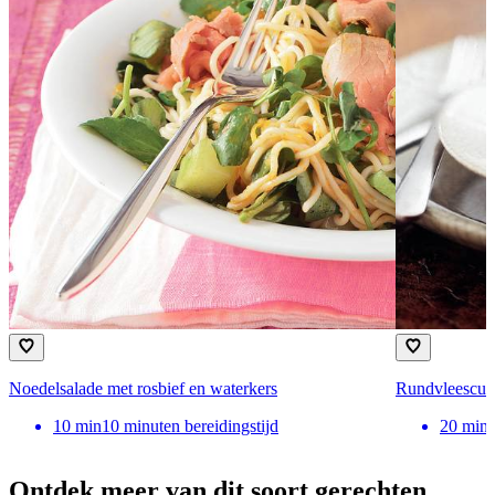
Noedelsalade met rosbief en waterkers
Rundvleescurr
10
min
10 minuten bereidingstijd
20
min
Ontdek meer van dit soort gerechten