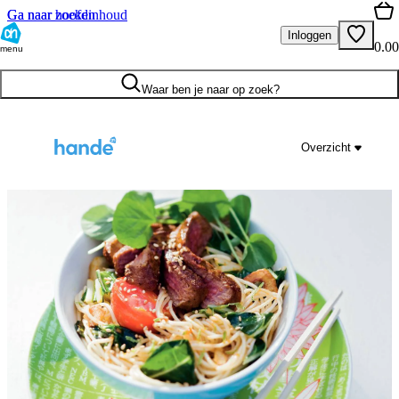
Ga naar hoofdinhoud
Ga naar zoeken
Inloggen
0.00
menu
Waar ben je naar op zoek?
Overzicht