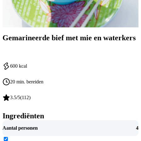
Gemarineerde bief met mie en waterkers
600
kcal
20 min. bereiden
3.5
/5
(
112
)
Ingrediënten
Aantal personen
4