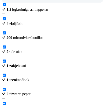
1.2
kg
kruimige aardappelen
4
el
olijfolie
200
ml
rundvleesbouillon
2
rode uien
1
zakje
bosui
1
teen
knoflook
2
tl
zwarte peper