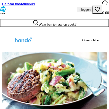
Ga naar hoofdinhoud
Ga naar zoeken
Inloggen
0.00
menu
Waar ben je naar op zoek?
Overzicht