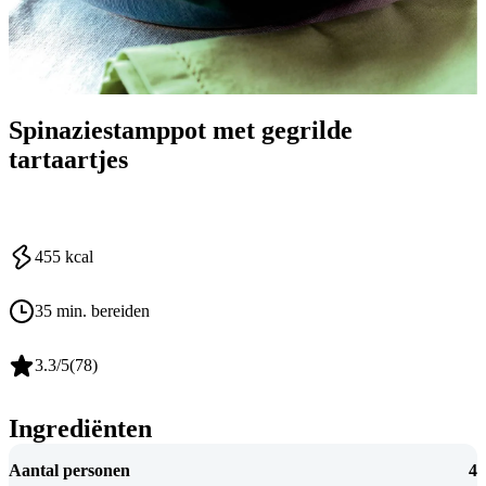
Spinaziestamppot met gegrilde
tartaartjes
455
kcal
35 min. bereiden
3.3
/5
(
78
)
Ingrediënten
Aantal personen
4