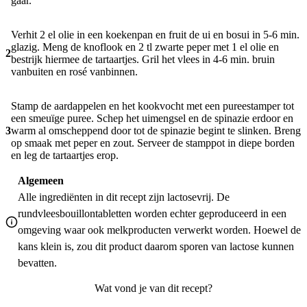
gaar.
Verhit 2 el olie in een koekenpan en fruit de ui en bosui in 5-6 min.
glazig. Meng de knoflook en 2 tl zwarte peper met 1 el olie en
2
bestrijk hiermee de tartaartjes. Gril het vlees in 4-6 min. bruin
vanbuiten en rosé vanbinnen.
Stamp de aardappelen en het kookvocht met een pureestamper tot
een smeuïge puree. Schep het uimengsel en de spinazie erdoor en
3
warm al omscheppend door tot de spinazie begint te slinken. Breng
op smaak met peper en zout. Serveer de stamppot in diepe borden
en leg de tartaartjes erop.
Algemeen
Alle ingrediënten in dit recept zijn lactosevrij. De
rundvleesbouillontabletten worden echter geproduceerd in een
omgeving waar ook melkproducten verwerkt worden. Hoewel de
kans klein is, zou dit product daarom sporen van lactose kunnen
bevatten.
Wat vond je van dit recept?