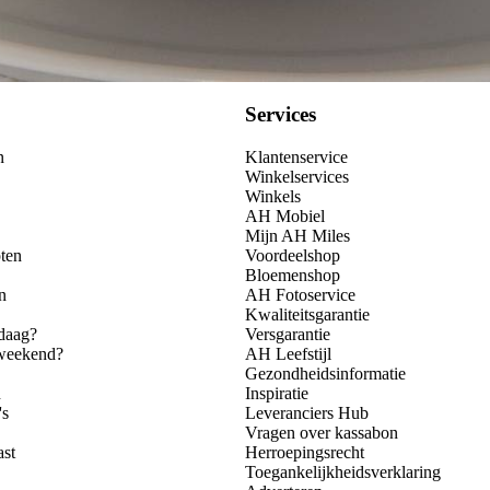
Services
n
Klantenservice
Winkelservices
Winkels
AH Mobiel
Mijn AH Miles
ten
Voordeelshop
Bloemenshop
n
AH Fotoservice
Kwaliteitsgarantie
daag?
Versgarantie
 weekend?
AH Leefstijl
Gezondheidsinformatie
n
Inspiratie
's
Leveranciers Hub
Vragen over kassabon
ast
Herroepingsrecht
Toegankelijkheidsverklaring