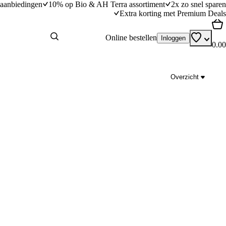
aanbiedingen
10% op Bio & AH Terra assortiment
2x zo snel sparen
Extra korting met Premium Deals
Online bestellen
Inloggen
0.00
Overzicht
l
Noedelsoep met rundvlees en champignons
dingstijd
15
min
15 minuten bereidingstijd