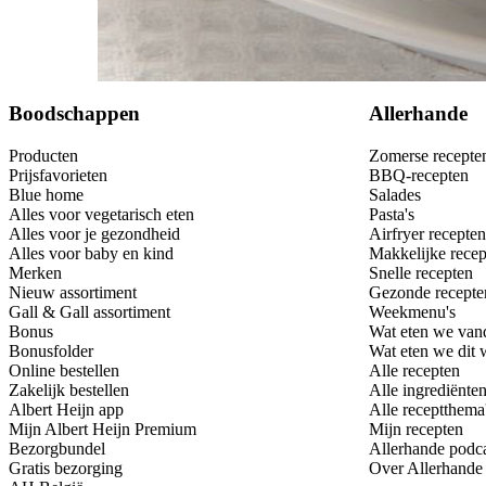
Bewaar
Boodschappen
Allerhande
Producten
Zomerse recepte
Prijsfavorieten
BBQ-recepten
Blue home
Salades
Alles voor vegetarisch eten
Pasta's
Alles voor je gezondheid
Airfryer recepten
Alles voor baby en kind
Makkelijke recep
Merken
Snelle recepten
Nieuw assortiment
Gezonde recepte
Gall & Gall assortiment
Weekmenu's
Bonus
Wat eten we van
Bonusfolder
Wat eten we dit
Online bestellen
Alle recepten
Zakelijk bestellen
Alle ingrediënte
Albert Heijn app
Alle receptthema
Mijn Albert Heijn Premium
Mijn recepten
Bezorgbundel
Allerhande podc
Gratis bezorging
Over Allerhande