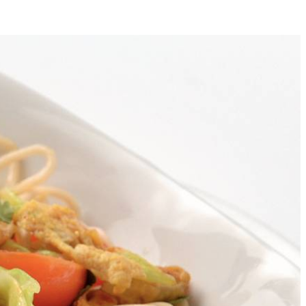
4
, tomaten, ketjap en de helft van de koriander toe en warm goed door.