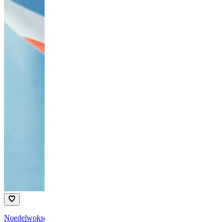
Noedelwokschotel met cherrytomaten en pinda's