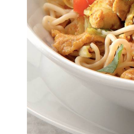
1
bakje
cherrytomaten
4
el
ketjap manis
1
bakje
koriander
Dit heb je nodig