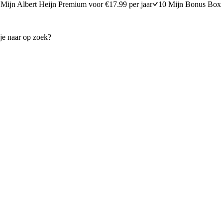
Mijn Albert Heijn Premium voor €17.99 per jaar
10 Mijn Bonus Box 
aksoi en wokfruit
Noedels met prei en aardappe
15 minuten bereidingstijd
30
min
30 minuten berei