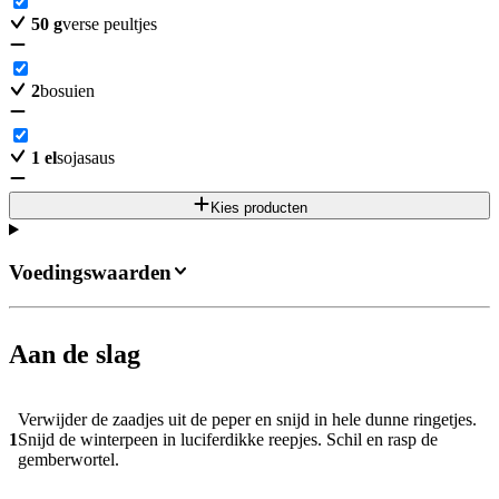
50
g
verse peultjes
2
bosuien
1
el
sojasaus
Kies producten
Voedingswaarden
Aan de slag
Verwijder de zaadjes uit de peper en snijd in hele dunne ringetjes.
1
Snijd de winterpeen in luciferdikke reepjes. Schil en rasp de
gemberwortel.