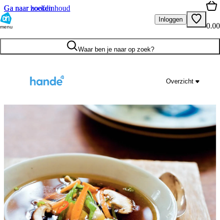
Ga naar hoofdinhoud
Ga naar zoeken
Inloggen
0.00
menu
Waar ben je naar op zoek?
Overzicht