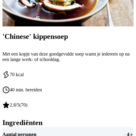
'Chinese' kippensoep
Met een kopje van deze goedgevulde soep warm je iedereen op na
een lange werk- of schooldag.
70
kcal
40 min. bereiden
2.8
/5
(
70
)
Ingrediënten
Aantal personen
4