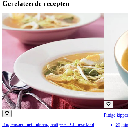
Gerelateerde recepten
Pittige kippe
Kippensoep met mihoen, peultjes en Chinese kool
20
min