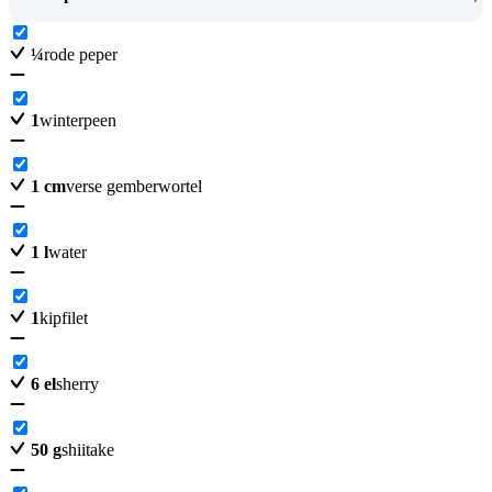
¼
rode peper
1
winterpeen
1
cm
verse gemberwortel
1
l
water
1
kipfilet
6
el
sherry
50
g
shiitake