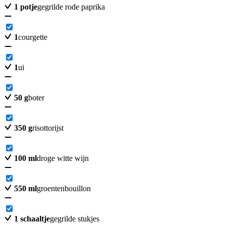
1
potje
gegrilde rode paprika
1
courgette
1
ui
50
g
boter
350
g
risottorijst
100
ml
droge witte wijn
550
ml
groentenbouillon
1
schaaltje
gegrilde stukjes