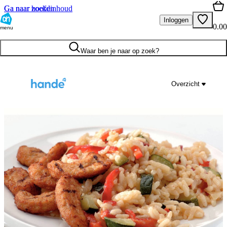
Ga naar hoofdinhoud
Ga naar zoeken
Inloggen
0.00
menu
Waar ben je naar op zoek?
Overzicht