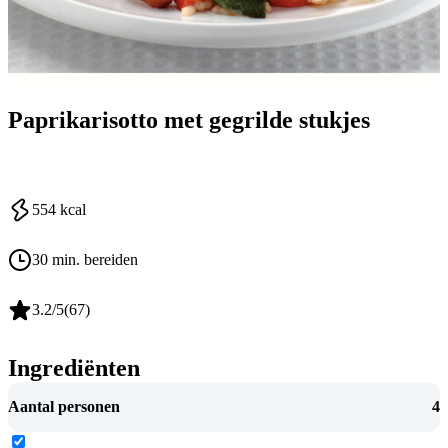
Paprikarisotto met gegrilde stukjes
554
kcal
30 min. bereiden
3.2
/5
(
67
)
Ingrediënten
Aantal personen
4