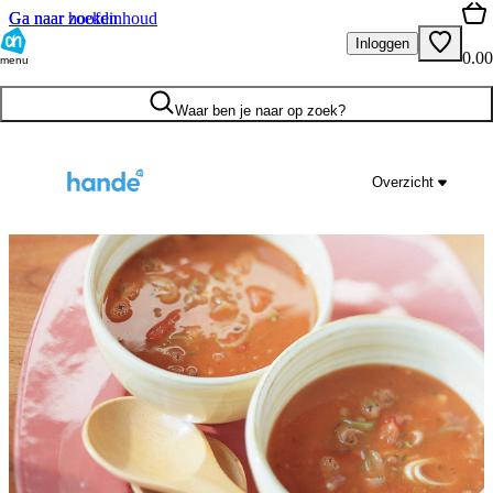
Ga naar hoofdinhoud
Ga naar zoeken
Inloggen
0.00
menu
Waar ben je naar op zoek?
Overzicht