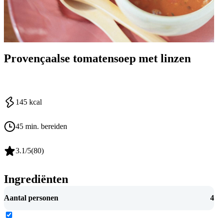
Provençaalse tomatensoep met linzen
145
kcal
45 min. bereiden
3.1
/5
(
80
)
Ingrediënten
Aantal personen
4