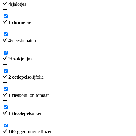
4
sjalotjes
1
dunne
prei
4
vleestomaten
½
zakje
tijm
2
eetlepels
olijfolie
1
fles
bouillon tomaat
1
theelepel
suiker
100
g
gedroogde linzen