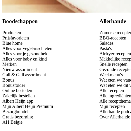
Bewaar
Boodschappen
Allerhande
Producten
Zomerse recepte
Prijsfavorieten
BBQ-recepten
Blue home
Salades
Alles voor vegetarisch eten
Pasta's
Alles voor je gezondheid
Airfryer recepten
Alles voor baby en kind
Makkelijke recep
Merken
Snelle recepten
Nieuw assortiment
Gezonde recepte
Gall & Gall assortiment
Weekmenu's
Bonus
Wat eten we van
Bonusfolder
Wat eten we dit
Online bestellen
Alle recepten
Zakelijk bestellen
Alle ingrediënte
Albert Heijn app
Alle receptthema
Mijn Albert Heijn Premium
Mijn recepten
Bezorgbundel
Allerhande podc
Gratis bezorging
Over Allerhande
AH België