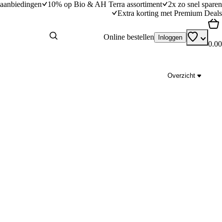
aanbiedingen
10% op Bio & AH Terra assortiment
2x zo snel sparen
Extra korting met Premium Deals
Online bestellen
Inloggen
0.00
Overzicht
o
Pasta met zelfgemaakte pesto
dingstijd
20
min
20 minuten bereidingstijd