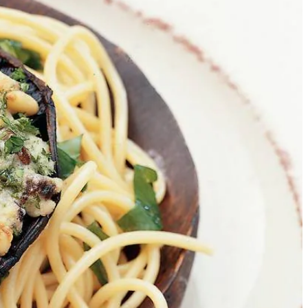
2
n een kommetje de peterselie fijn en meng met de helft van de
asmengsel erdoor. Vul de portobello's met het paddestoelenmengsel.
nkel de portobello's ermee. Bak de portobello's in het midden van
Leg de portobello's erop.