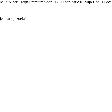
Mijn Albert Heijn Premium voor €17.99 per jaar
10 Mijn Bonus Box 
ampignon gevuld met geitenkaas
Romige ravioli met portobell
15 minuten bereidingstijd
30
min
30 minuten berei