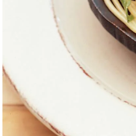
50
g
pijnboompitten
½
el
citroensap
150
g
spaghetti
1
snufje
zout
30
g
rucola