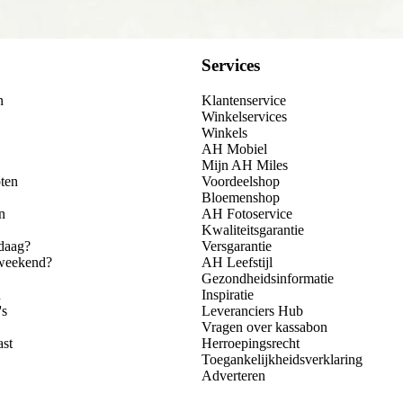
Services
n
Klantenservice
Winkelservices
Winkels
AH Mobiel
Mijn AH Miles
ten
Voordeelshop
Bloemenshop
n
AH Fotoservice
Kwaliteitsgarantie
daag?
Versgarantie
 weekend?
AH Leefstijl
Gezondheidsinformatie
n
Inspiratie
's
Leveranciers Hub
Vragen over kassabon
ast
Herroepingsrecht
Toegankelijkheidsverklaring
Adverteren