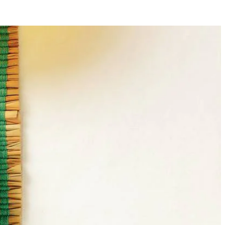
12
mengsel. Marineer 15 min. Snijd de bieten in grove stukken en rijg ze