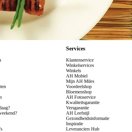
Services
n
Klantenservice
Winkelservices
Winkels
AH Mobiel
Mijn AH Miles
ten
Voordeelshop
Bloemenshop
n
AH Fotoservice
Kwaliteitsgarantie
daag?
Versgarantie
 weekend?
AH Leefstijl
Gezondheidsinformatie
n
Inspiratie
's
Leveranciers Hub