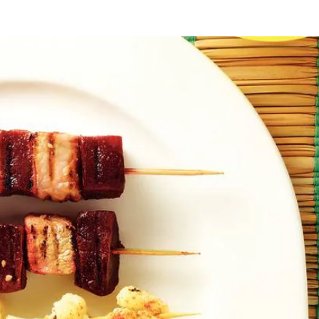
en zout en peper. Snijd elk filetlapje in zes stukken en schep door dit 
t olie en rooster ze op de barbecue in 10-12 minuten gaar.
Wat vond je van dit recept?