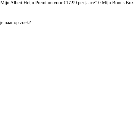
Mijn Albert Heijn Premium voor €17.99 per jaar
10 Mijn Bonus Box 
t biet en appel
Courgette, biet en spinazie
20 minuten bereidingstijd
15
min
15 minuten berei