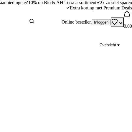
aanbiedingen
10% op Bio & AH Terra assortiment
2x zo snel sparen
Extra korting met Premium Deals
Online bestellen
Inloggen
0.00
Overzicht
Roerbak van knolselderij en biet
dingstijd
25
min
25 minuten bereidingstijd