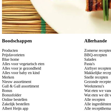
Bewaar
Boodschappen
Allerhande
Producten
Zomerse recepte
Prijsfavorieten
BBQ-recepten
Blue home
Salades
Alles voor vegetarisch eten
Pasta's
Alles voor je gezondheid
Airfryer recepten
Alles voor baby en kind
Makkelijke recep
Merken
Snelle recepten
Nieuw assortiment
Gezonde recepte
Gall & Gall assortiment
Weekmenu's
Bonus
Wat eten we van
Bonusfolder
Wat eten we dit
Online bestellen
Alle recepten
Zakelijk bestellen
Alle ingrediënte
Albert Heijn app
Alle receptthema