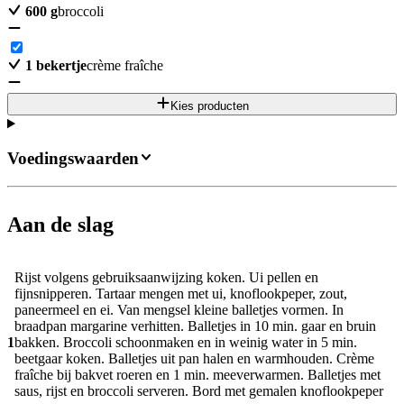
600
g
broccoli
1
bekertje
crème fraîche
Kies producten
Voedingswaarden
Aan de slag
Rijst volgens gebruiksaanwijzing koken. Ui pellen en
fijnsnipperen. Tartaar mengen met ui, knoflookpeper, zout,
paneermeel en ei. Van mengsel kleine balletjes vormen. In
braadpan margarine verhitten. Balletjes in 10 min. gaar en bruin
1
bakken. Broccoli schoonmaken en in weinig water in 5 min.
beetgaar koken. Balletjes uit pan halen en warmhouden. Crème
fraîche bij bakvet roeren en 1 min. meeverwarmen. Balletjes met
saus, rijst en broccoli serveren. Bord met gemalen knoflookpeper