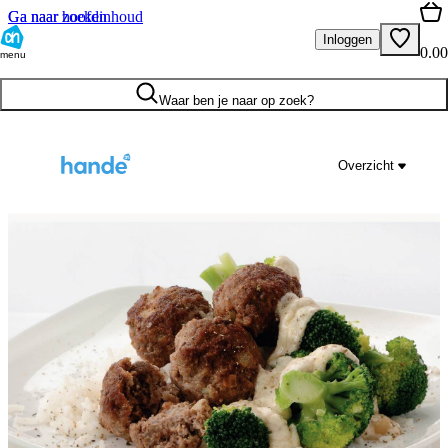
Ga naar hoofdinhoud
Ga naar zoeken
Inloggen
0.00
menu
Waar ben je naar op zoek?
Overzicht