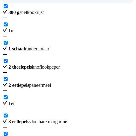
300
g
snelkookrijst
1
ui
1
schaal
rundertartaar
2
theelepels
knoflookpeper
2
eetlepels
paneermeel
1
ei
3
eetlepels
vloeibare margarine