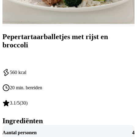
Pepertartaarballetjes met rijst en
broccoli
560
kcal
20 min. bereiden
3.1
/5
(
30
)
Ingrediënten
Aantal personen
4