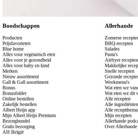
Bewaar
Boodschappen
Allerhande
Producten
Zomerse recepte
Prijsfavorieten
BBQ-recepten
Blue home
Salades
Alles voor vegetarisch eten
Pasta's
Alles voor je gezondheid
Airfryer recepten
Alles voor baby en kind
Makkelijke recep
Merken
Snelle recepten
Nieuw assortiment
Gezonde recepte
Gall & Gall assortiment
Weekmenu's
Bonus
Wat eten we van
Bonusfolder
Wat eten we dit
Online bestellen
Alle recepten
Zakelijk bestellen
Alle ingrediënte
Albert Heijn app
Alle receptthema
Mijn Albert Heijn Premium
Mijn recepten
Bezorgbundel
Allerhande podc
Gratis bezorging
Over Allerhande
AH België