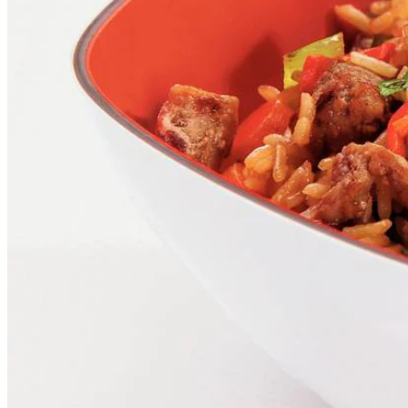
2
eetlepels
zonnebloemolie
2
schaaltjes
nasi/bamivlees
4
eetlepels
ketjap manis
Dit heb je nodig