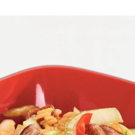
 verwijderen en rest in stukjes snijden. Knoflook pellen en fijnsnijden.
en wortel toevoegen en 3 min. bakken. Paksoi toevoegen en 3 min. bak
Wat vond je van dit recept?