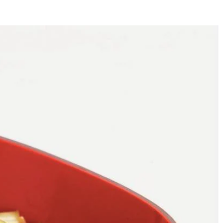
4
 Worteltjes in stukjes snijden. Paksoi in repen snijden. In wok olie
ken. Rijst erdoor scheppen en 2 min. meebakken. Met ketjap op smaak