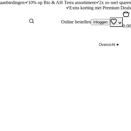
aanbiedingen
10% op Bio & AH Terra assortiment
2x zo snel sparen
Extra korting met Premium Deals
Online bestellen
Inloggen
0.00
Overzicht
pindasaus
Gebakken rijst met wokgroenten
dingstijd
25
min
25 minuten bereidingstijd