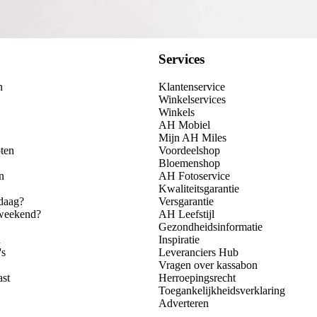
Services
n
Klantenservice
Winkelservices
Winkels
AH Mobiel
Mijn AH Miles
ten
Voordeelshop
Bloemenshop
n
AH Fotoservice
Kwaliteitsgarantie
daag?
Versgarantie
 weekend?
AH Leefstijl
Gezondheidsinformatie
n
Inspiratie
's
Leveranciers Hub
Vragen over kassabon
ast
Herroepingsrecht
Toegankelijkheidsverklaring
Adverteren