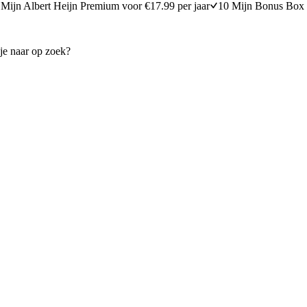
Mijn Albert Heijn Premium voor €17.99 per jaar
10 Mijn Bonus Box 
 met zomergroenten
Roergebakken spitskool met 
15 minuten bereidingstijd
20
min
20 minuten berei