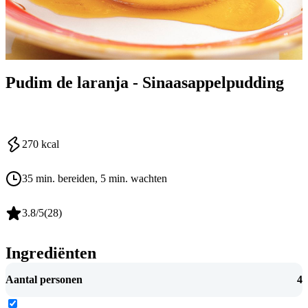
Pudim de laranja - Sinaasappelpudding
270
kcal
35 min. bereiden
, 5 min. wachten
3.8
/5
(
28
)
Ingrediënten
Aantal personen
4