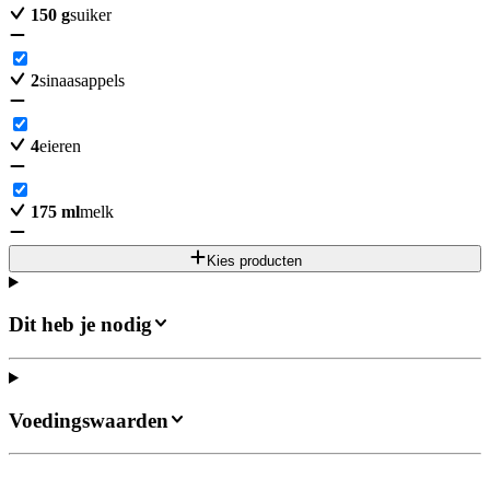
150
g
suiker
2
sinaasappels
4
eieren
175
ml
melk
Kies producten
Dit heb je nodig
Voedingswaarden