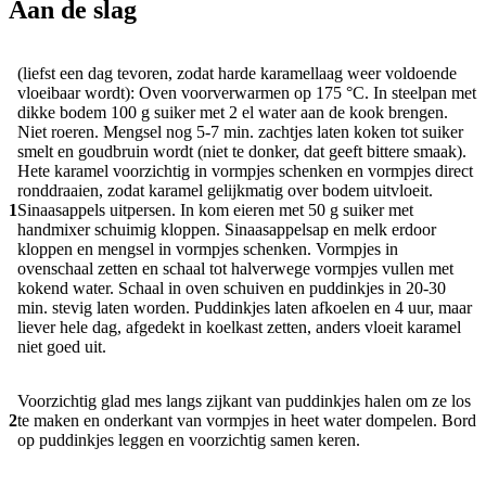
Aan de slag
(liefst een dag tevoren, zodat harde karamellaag weer voldoende
vloeibaar wordt): Oven voorverwarmen op 175 °C. In steelpan met
dikke bodem 100 g suiker met 2 el water aan de kook brengen.
Niet roeren. Mengsel nog 5-7 min. zachtjes laten koken tot suiker
smelt en goudbruin wordt (niet te donker, dat geeft bittere smaak).
Hete karamel voorzichtig in vormpjes schenken en vormpjes direct
ronddraaien, zodat karamel gelijkmatig over bodem uitvloeit.
1
Sinaasappels uitpersen. In kom eieren met 50 g suiker met
handmixer schuimig kloppen. Sinaasappelsap en melk erdoor
kloppen en mengsel in vormpjes schenken. Vormpjes in
ovenschaal zetten en schaal tot halverwege vormpjes vullen met
kokend water. Schaal in oven schuiven en puddinkjes in 20-30
min. stevig laten worden. Puddinkjes laten afkoelen en 4 uur, maar
liever hele dag, afgedekt in koelkast zetten, anders vloeit karamel
niet goed uit.
Voorzichtig glad mes langs zijkant van puddinkjes halen om ze los
2
te maken en onderkant van vormpjes in heet water dompelen. Bord
op puddinkjes leggen en voorzichtig samen keren.