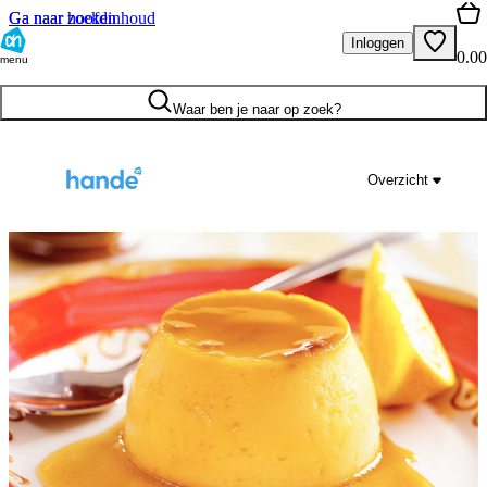
Ga naar hoofdinhoud
Ga naar zoeken
Inloggen
0.00
menu
Waar ben je naar op zoek?
Overzicht