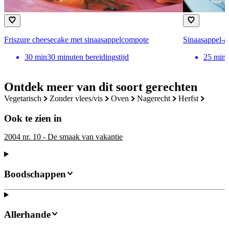
Friszure cheesecake met sinaasappelcompote
Sinaasappel-a
30
min
30 minuten bereidingstijd
25
min
Ontdek meer van dit soort gerechten
vegetarisch
zonder vlees/vis
oven
nagerecht
herfst
Ook te zien in
2004 nr. 10 - De smaak van vakantie
Boodschappen
Allerhande