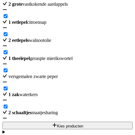
2
grote
vastkokende aardappels
1
eetlepel
citroensap
2
eetlepels
walnootolie
1
theelepel
geraspte mierikswortel
versgemalen zwarte peper
1
zak
waterkers
2
schaaltjes
maatjesharing
Kies producten