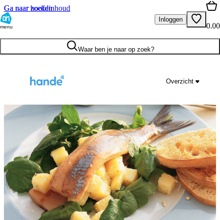
Ga naar hoofdinhoud
Ga naar zoeken
Inloggen
0.00
menu
Waar ben je naar op zoek?
Overzicht