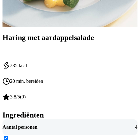
Haring met aardappelsalade
235
kcal
20 min. bereiden
3.8
/5
(
9
)
Ingrediënten
Aantal personen
4