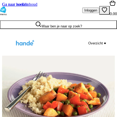
Ga naar hoofdinhoud
Ga naar zoeken
Inloggen
0.00
menu
Waar ben je naar op zoek?
Overzicht