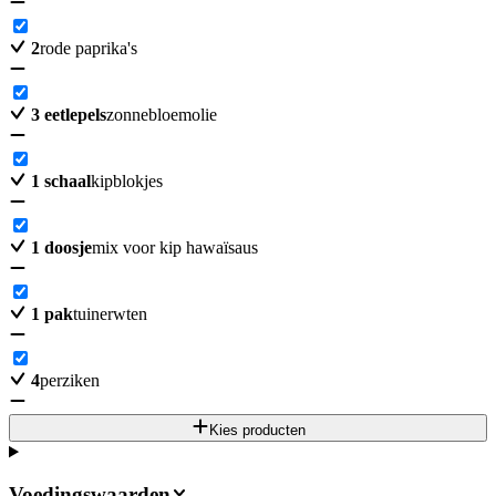
2
rode paprika's
3
eetlepels
zonnebloemolie
1
schaal
kipblokjes
1
doosje
mix voor kip hawaïsaus
1
pak
tuinerwten
4
perziken
Kies producten
Voedingswaarden