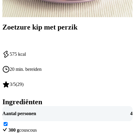
Zoetzure kip met perzik
575
kcal
20 min. bereiden
3
/5
(
29
)
Ingrediënten
Aantal personen
4
300
g
couscous