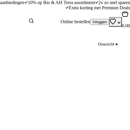
aanbiedingen
10% op Bio & AH Terra assortiment
2x zo snel sparen
Extra korting met Premium Deals
Online bestellen
Inloggen
0.00
Overzicht
Hartige clafoutis met paprika en geitenkaas
dingstijd
45
min
45 minuten bereidingstijd