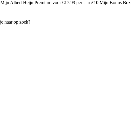
Mijn Albert Heijn Premium voor €17.99 per jaar
10 Mijn Bonus Box 
ie geitenkaas
Uien-preitaart met olijven
15 minuten bereidingstijd
30
min
30 minuten berei