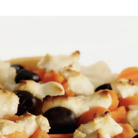
quiche
hoofdgerecht
winter
in te vriezen
2 min. Voeg de tomatenblokjes, de groentemix en kruiden toe, laat de s
aarna de olijven erover. Verkruimel de geitenkaas. Strooi de geitenkaas
 taart helemaal af en warm hem op de dag zelf ca. 15 min. in de voorv
lade.