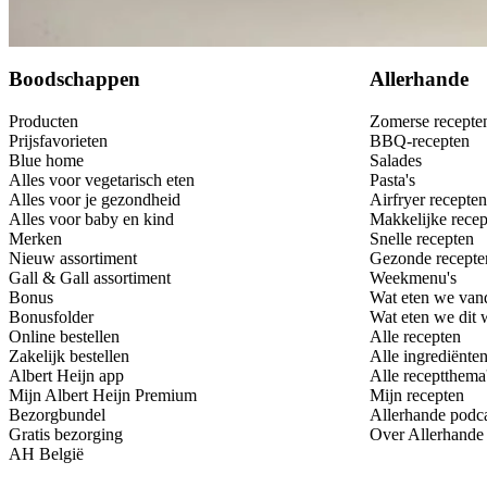
Bewaar
Boodschappen
Allerhande
Producten
Zomerse recepte
Prijsfavorieten
BBQ-recepten
Blue home
Salades
Alles voor vegetarisch eten
Pasta's
Alles voor je gezondheid
Airfryer recepten
Alles voor baby en kind
Makkelijke recep
Merken
Snelle recepten
Nieuw assortiment
Gezonde recepte
Gall & Gall assortiment
Weekmenu's
Bonus
Wat eten we van
Bonusfolder
Wat eten we dit
Online bestellen
Alle recepten
Zakelijk bestellen
Alle ingrediënte
Albert Heijn app
Alle receptthema
Mijn Albert Heijn Premium
Mijn recepten
Bezorgbundel
Allerhande podc
Gratis bezorging
Over Allerhande
AH België