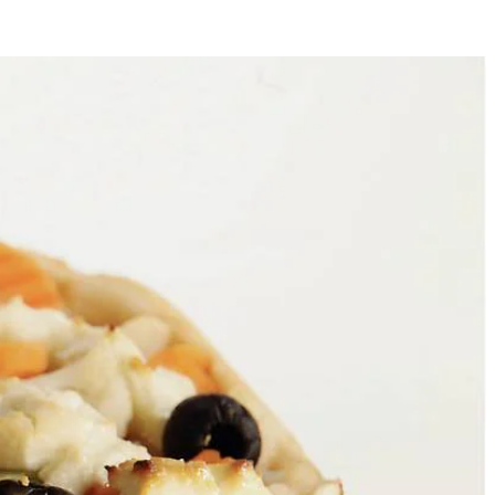
4
aus 10 min. op laag vuur indikken. Breng op smaak met peper en zout.
 over de taart. Bak de taart in het midden van de oven in ca. 20 min.
erwarmde oven op 160 °C.