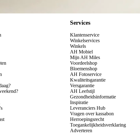
Services
n
Klantenservice
Winkelservices
Winkels
AH Mobiel
Mijn AH Miles
ten
Voordeelshop
Bloemenshop
n
AH Fotoservice
Kwaliteitsgarantie
daag?
Versgarantie
 weekend?
AH Leefstijl
Gezondheidsinformatie
n
Inspiratie
's
Leveranciers Hub
Vragen over kassabon
ast
Herroepingsrecht
Toegankelijkheidsverklaring
Adverteren