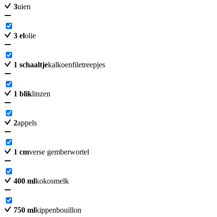
3
uien
3
el
olie
1
schaaltje
kalkoenfiletreepjes
1
blik
linzen
2
appels
1
cm
verse gemberwortel
400
ml
kokosmelk
750
ml
kippenbouillon