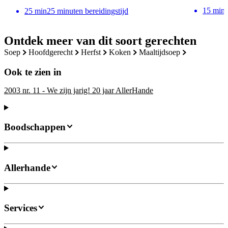
15
min
25
min
25 minuten bereidingstijd
Ontdek meer van dit soort gerechten
soep
hoofdgerecht
herfst
koken
maaltijdsoep
Ook te zien in
2003 nr. 11 - We zijn jarig! 20 jaar AllerHande
Boodschappen
Allerhande
Services