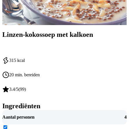
Linzen-kokossoep met kalkoen
315
kcal
20 min. bereiden
3.4
/5
(
99
)
Ingrediënten
Aantal personen
4