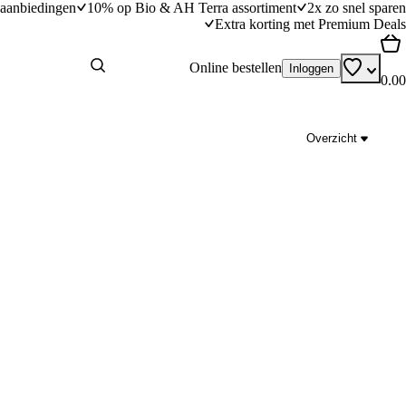
aanbiedingen
10% op Bio & AH Terra assortiment
2x zo snel sparen
Extra korting met Premium Deals
Online bestellen
Inloggen
0.00
Overzicht
e met pizzatopping
Met krab gevulde kipfilet
dingstijd
40
min
40 minuten bereidingstijd