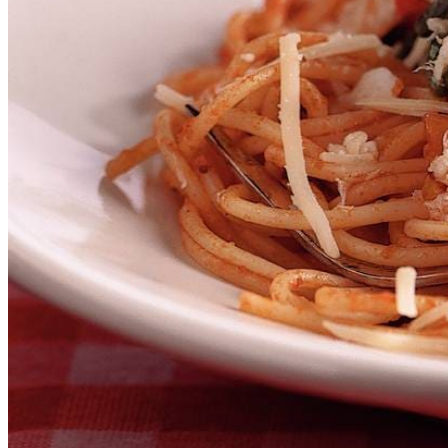
2
blikjes
krab
1
cup
verse pastasaus napolitana
4
eetlepels
geraspte pittige kaas
Dit heb je nodig