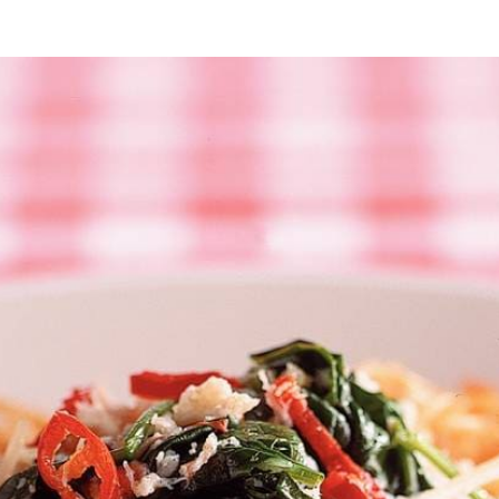
en
en en snipperen. Peper schoonmaken, van zaadjes ontdoen en in reepjes 
Krab afgieten en door spinazie scheppen. Ca. 1 minuut meewarmen. Op s
rabmengsel erover verdelen. Bestrooien met kaas.
Wat vond je van dit recept?