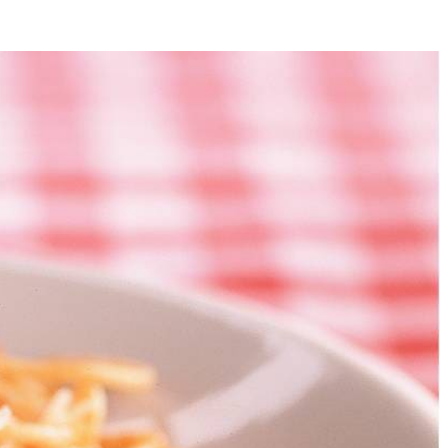
4
snijden. In wok olie verhitten. Knoflook en peper ca. 2 minuten
maak brengen met zout. In steelpan pastasaus verhitten en door