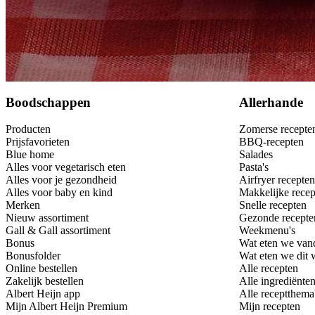
Bewaar
Boodschappen
Allerhande
Producten
Zomerse recepte
Prijsfavorieten
BBQ-recepten
Blue home
Salades
Alles voor vegetarisch eten
Pasta's
Alles voor je gezondheid
Airfryer recepten
Alles voor baby en kind
Makkelijke recep
Merken
Snelle recepten
Nieuw assortiment
Gezonde recepte
Gall & Gall assortiment
Weekmenu's
Bonus
Wat eten we van
Bonusfolder
Wat eten we dit
Online bestellen
Alle recepten
Zakelijk bestellen
Alle ingrediënte
Albert Heijn app
Alle receptthema
Mijn Albert Heijn Premium
Mijn recepten