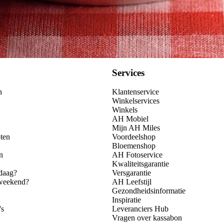
Services
n
Klantenservice
Winkelservices
Winkels
AH Mobiel
Mijn AH Miles
ten
Voordeelshop
Bloemenshop
n
AH Fotoservice
Kwaliteitsgarantie
daag?
Versgarantie
 weekend?
AH Leefstijl
Gezondheidsinformatie
n
Inspiratie
's
Leveranciers Hub
Vragen over kassabon