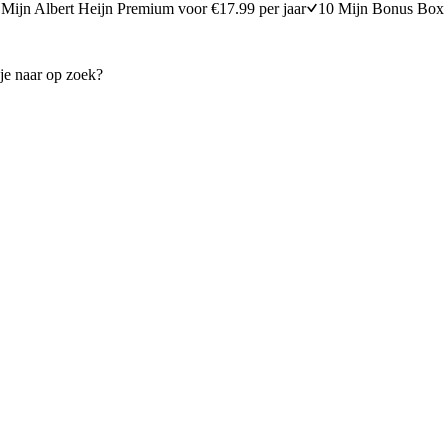
Mijn Albert Heijn Premium voor €17.99 per jaar
10 Mijn Bonus Box 
delle met krab
Glutenvrije gevulde courgett
16 minuten bereidingstijd
10
min
10 minuten berei