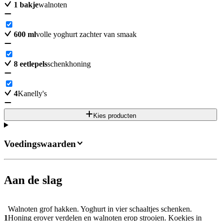
1
bakje
walnoten
600
ml
volle yoghurt zachter van smaak
8
eetlepels
schenkhoning
4
Kanelly's
Kies producten
Voedingswaarden
Aan de slag
Walnoten grof hakken. Yoghurt in vier schaaltjes schenken.
1
Honing erover verdelen en walnoten erop strooien. Koekjes in