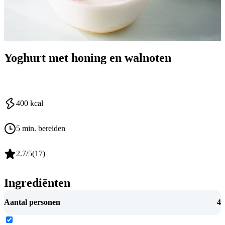
Yoghurt met honing en walnoten
400
kcal
5 min. bereiden
2.7
/5
(
17
)
Ingrediënten
Aantal personen
4