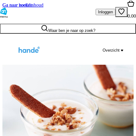
Ga naar hoofdinhoud
Ga naar zoeken
Inloggen
0.00
menu
Waar ben je naar op zoek?
Overzicht