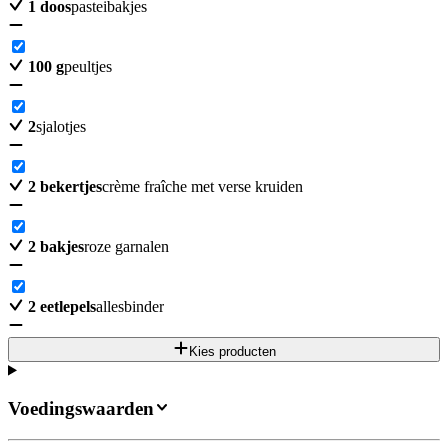
1
doos
pasteibakjes
100
g
peultjes
2
sjalotjes
2
bekertjes
crème fraîche met verse kruiden
2
bakjes
roze garnalen
2
eetlepels
allesbinder
Kies producten
Voedingswaarden