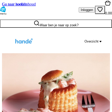
Ga naar hoofdinhoud
Ga naar zoeken
Inloggen
0.00
menu
Waar ben je naar op zoek?
Overzicht