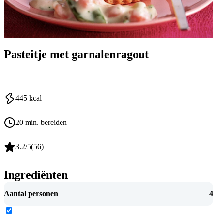
Pasteitje met garnalenragout
445
kcal
20 min. bereiden
3.2
/5
(
56
)
Ingrediënten
Aantal personen
4