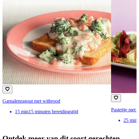
Garnalenragout met witbrood
Pasteitje met 
15
min
15 minuten bereidingstijd
25
min
Ontdek meer van dit soort gerechten