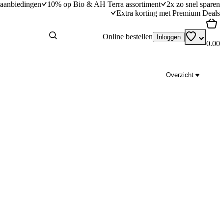
aanbiedingen
10% op Bio & AH Terra assortiment
2x zo snel sparen
Extra korting met Premium Deals
Online bestellen
Inloggen
0.00
Overzicht
Volkorenlasagne met spinazie en linzen
dingstijd
20
min
20 minuten bereidingstijd