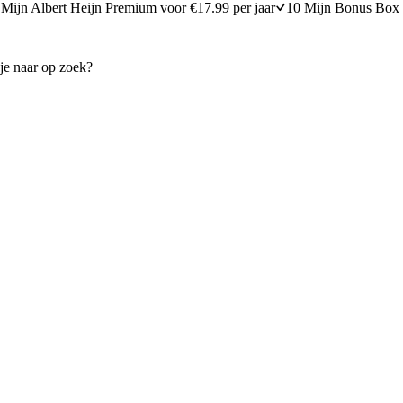
Mijn Albert Heijn Premium voor €17.99 per jaar
10 Mijn Bonus Box 
ne met spinazie en ricotta
Lasagne met zalm en spinazie
20 minuten bereidingstijd
30
min
30 minuten berei