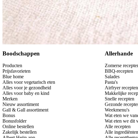
2
el
pijnboompitten
Dit heb je nodig
Bewaar
Boodschappen
Allerhande
Producten
Zomerse recepte
Prijsfavorieten
BBQ-recepten
Blue home
Salades
Alles voor vegetarisch eten
Pasta's
Alles voor je gezondheid
Airfryer recepten
Alles voor baby en kind
Makkelijke recep
Merken
Snelle recepten
Nieuw assortiment
Gezonde recepte
Gall & Gall assortiment
Weekmenu's
Bonus
Wat eten we van
Bonusfolder
Wat eten we dit
Online bestellen
Alle recepten
Zakelijk bestellen
Alle ingrediënte
Albert Heijn app
Alle receptthema