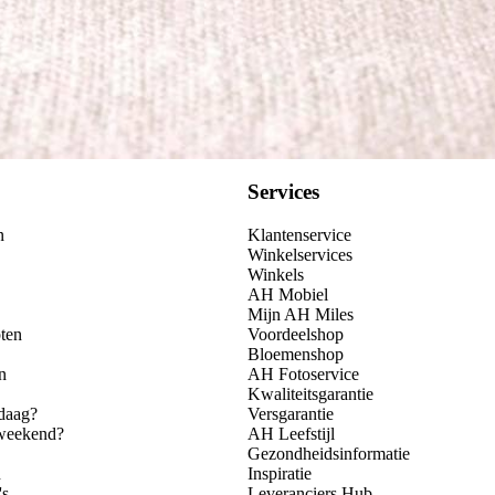
Kies producten
Services
n
Klantenservice
Winkelservices
Winkels
AH Mobiel
Mijn AH Miles
ten
Voordeelshop
Bloemenshop
n
AH Fotoservice
Kwaliteitsgarantie
daag?
Versgarantie
 weekend?
AH Leefstijl
Gezondheidsinformatie
n
Inspiratie
's
Leveranciers Hub