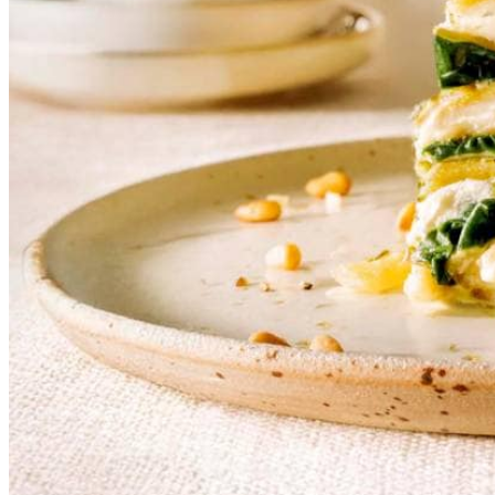
400
g
verse spinazie
1
biologische citroen
228
g
Italiaanse mozzarella
500
g
ricotta
50
ml
magere melk
250
g
biologische verse volkoren lasagnevellen
100
g
geraspte kaas 30+