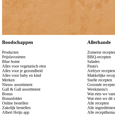
Bewaar
Boodschappen
Allerhande
Producten
Zomerse recepte
Prijsfavorieten
BBQ-recepten
Blue home
Salades
Alles voor vegetarisch eten
Pasta's
Alles voor je gezondheid
Airfryer recepten
Alles voor baby en kind
Makkelijke recep
Merken
Snelle recepten
Nieuw assortiment
Gezonde recepte
Gall & Gall assortiment
Weekmenu's
Bonus
Wat eten we van
Bonusfolder
Wat eten we dit
Online bestellen
Alle recepten
Zakelijk bestellen
Alle ingrediënte
Albert Heijn app
Alle receptthema