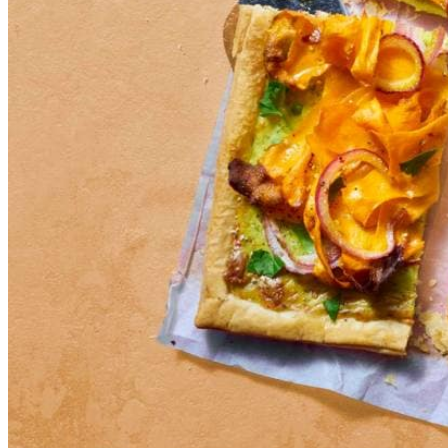
100
g
Zaanse Hoeve geraspte kaas mild 30+
270
g
rollen vers bladerdeeg
400
g
winterpeen
200
g
rode uien
½
el
gemalen komijnzaad
2
el
milde olijfolie
Dit heb je nodig