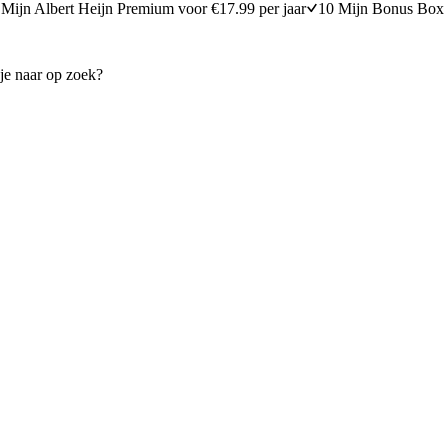
Mijn Albert Heijn Premium voor €17.99 per jaar
10 Mijn Bonus Box 
t geroosterde pompoen en 'nduja
Knolselderijgratin met aardapp
walnoten
15 minuten bereidingstijd
25
min
25 minuten berei