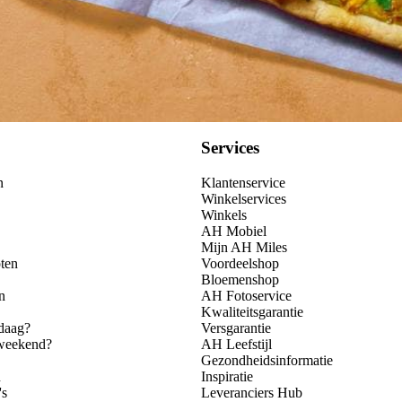
Services
n
Klantenservice
Winkelservices
Winkels
AH Mobiel
Mijn AH Miles
ten
Voordeelshop
Bloemenshop
n
AH Fotoservice
Kwaliteitsgarantie
daag?
Versgarantie
 weekend?
AH Leefstijl
Gezondheidsinformatie
n
Inspiratie
's
Leveranciers Hub