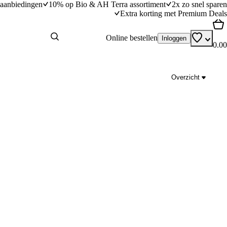
aanbiedingen
10% op Bio & AH Terra assortiment
2x zo snel sparen
Extra korting met Premium Deals
Online bestellen
Inloggen
0.00
Overzicht
el, tijm, kaas en
Frittata met champignons en courgettesalade
15
min
15 minuten bereidingstijd
dingstijd