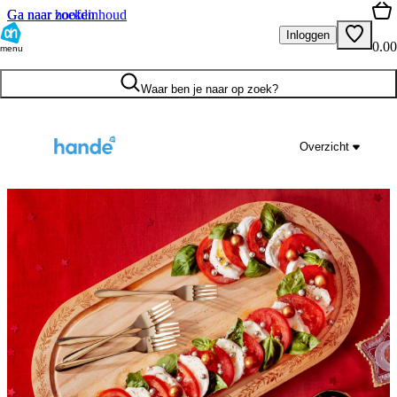
Ga naar hoofdinhoud
Ga naar zoeken
Inloggen
0.00
menu
Waar ben je naar op zoek?
Overzicht