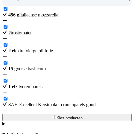
456
g
Italiaanse mozzarella
2
trostomaten
2
el
extra vierge olijfolie
15
g
verse basilicum
1
el
zilveren parels
8
AH Excellent Kerstmaker crunchparels goud
Kies producten