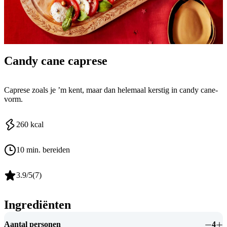
Candy cane caprese
Caprese zoals je ’m kent, maar dan helemaal kerstig in candy cane-
vorm.
260
kcal
10 min. bereiden
3.9
/5
(
7
)
Ingrediënten
Aantal personen
4