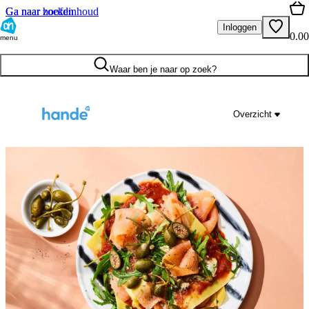
Ga naar hoofdinhoud
Ga naar zoeken
Inloggen
0.00
menu
Waar ben je naar op zoek?
Overzicht