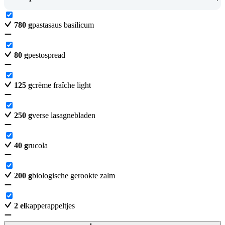
780
g
pastasaus basilicum
80
g
pestospread
125
g
crème fraîche light
250
g
verse lasagnebladen
40
g
rucola
200
g
biologische gerookte zalm
2
el
kapperappeltjes