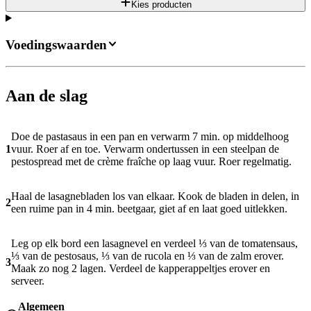
Kies producten
Voedingswaarden
Aan de slag
Doe de pastasaus in een pan en verwarm 7 min. op middelhoog
1
vuur. Roer af en toe. Verwarm ondertussen in een steelpan de
pestospread met de crème fraîche op laag vuur. Roer regelmatig.
Haal de lasagnebladen los van elkaar. Kook de bladen in delen, in
2
een ruime pan in 4 min. beetgaar, giet af en laat goed uitlekken.
Leg op elk bord een lasagnevel en verdeel ⅓ van de tomatensaus,
⅓ van de pestosaus, ⅓ van de rucola en ⅓ van de zalm erover.
3
Maak zo nog 2 lagen. Verdeel de kapperappeltjes erover en
serveer.
Algemeen