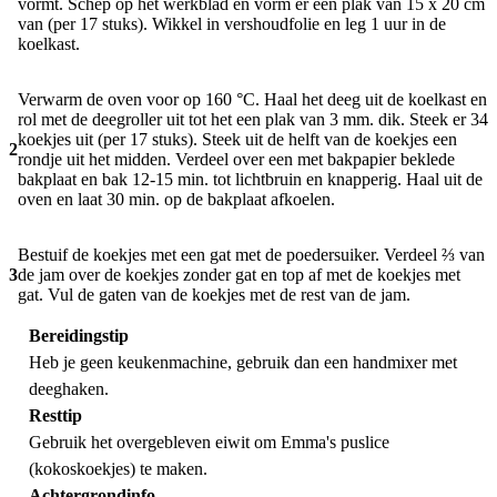
vormt. Schep op het werkblad en vorm er een plak van 15 x 20 cm
van (per 17 stuks). Wikkel in vershoudfolie en leg 1 uur in de
koelkast.
Verwarm de oven voor op 160 °C. Haal het deeg uit de koelkast en
rol met de deegroller uit tot het een plak van 3 mm. dik. Steek er 34
koekjes uit (per 17 stuks). Steek uit de helft van de koekjes een
2
rondje uit het midden. Verdeel over een met bakpapier beklede
bakplaat en bak 12-15 min. tot lichtbruin en knapperig. Haal uit de
oven en laat 30 min. op de bakplaat afkoelen.
Bestuif de koekjes met een gat met de poedersuiker. Verdeel ⅔ van
3
de jam over de koekjes zonder gat en top af met de koekjes met
gat. Vul de gaten van de koekjes met de rest van de jam.
Bereidingstip
Heb je geen keukenmachine, gebruik dan een handmixer met
deeghaken.
Resttip
Gebruik het overgebleven eiwit om Emma's
puslice
(kokoskoekjes)
te maken.
Achtergrondinfo