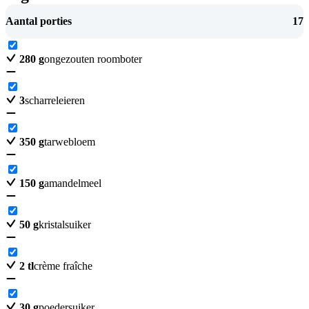
Aantal porties
17
280
g
ongezouten roomboter
3
scharreleieren
350
g
tarwebloem
150
g
amandelmeel
50
g
kristalsuiker
2
tl
crème fraîche
30
g
poedersuiker