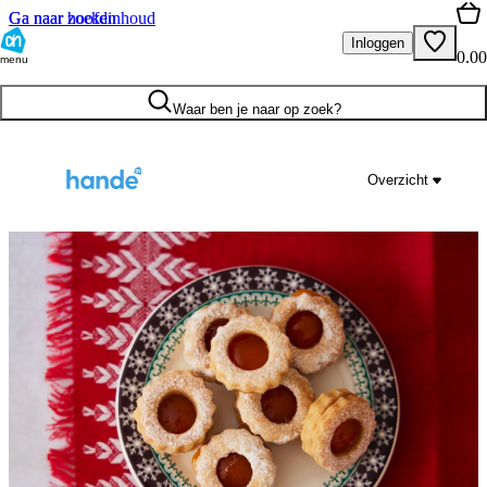
Ga naar hoofdinhoud
Ga naar zoeken
Inloggen
0.00
menu
Waar ben je naar op zoek?
Overzicht