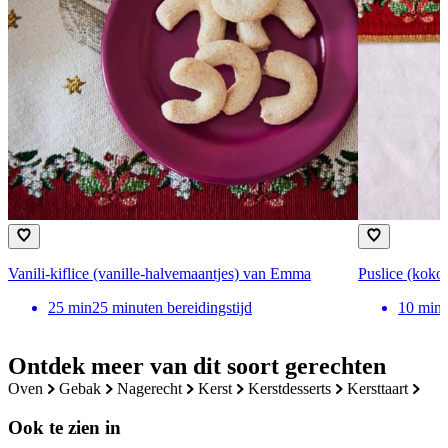
Vanili-kiflice (vanille-halvemaantjes) van Emma
Puslice (kok
25
min
25 minuten bereidingstijd
10
min
Ontdek meer van dit soort gerechten
oven
gebak
nagerecht
kerst
kerstdesserts
kersttaart
Ook te zien in