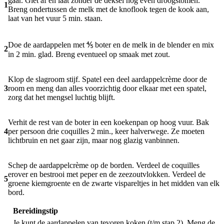
gaar. Giet af en laat zonder de deksel nog even droogstomen.
1
Breng ondertussen de melk met de knoflook tegen de kook aan,
laat van het vuur 5 min. staan.
Doe de aardappelen met ⅘ boter en de melk in de blender en mix
2
in 2 min. glad. Breng eventueel op smaak met zout.
Klop de slagroom stijf. Spatel een deel aardappelcrème door de
3
room en meng dan alles voorzichtig door elkaar met een spatel,
zorg dat het mengsel luchtig blijft.
Verhit de rest van de boter in een koekenpan op hoog vuur. Bak
4
per persoon drie coquilles 2 min., keer halverwege. Ze moeten
lichtbruin en net gaar zijn, maar nog glazig vanbinnen.
Schep de aardappelcrème op de borden. Verdeel de coquilles
erover en bestrooi met peper en de zeezoutvlokken. Verdeel de
5
groene kiemgroente en de zwarte vispareltjes in het midden van elk
bord.
Bereidingstip
Je kunt de aardappelen van tevoren koken (t/m stap 2). Meng de