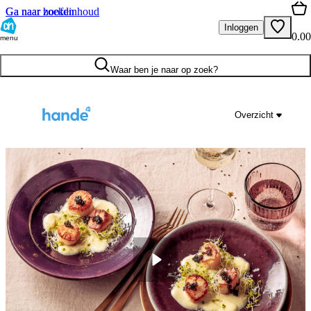
Ga naar hoofdinhoud
Ga naar zoeken
Inloggen
0.00
menu
Waar ben je naar op zoek?
Overzicht