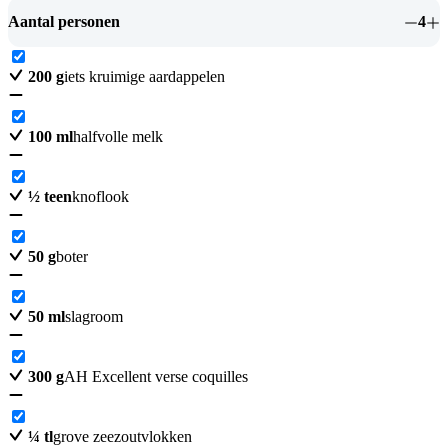
Aantal personen
4
200
g
iets kruimige aardappelen
100
ml
halfvolle melk
½
teen
knoflook
50
g
boter
50
ml
slagroom
300
g
AH Excellent verse coquilles
¼
tl
grove zeezoutvlokken