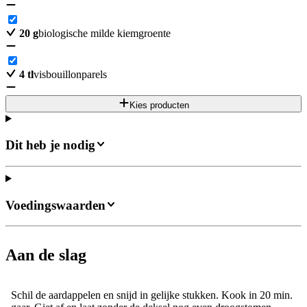
20
g
biologische milde kiemgroente
4
tl
visbouillonparels
Kies producten
Dit heb je nodig
Voedingswaarden
Aan de slag
Schil de aardappelen en snijd in gelijke stukken. Kook in 20 min.