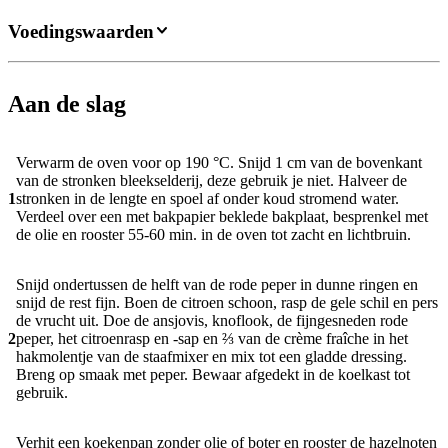
Voedingswaarden
Aan de slag
Verwarm de oven voor op 190 °C. Snijd 1 cm van de bovenkant
van de stronken bleekselderij, deze gebruik je niet. Halveer de
1
stronken in de lengte en spoel af onder koud stromend water.
Verdeel over een met bakpapier beklede bakplaat, besprenkel met
de olie en rooster 55-60 min. in de oven tot zacht en lichtbruin.
Snijd ondertussen de helft van de rode peper in dunne ringen en
snijd de rest fijn. Boen de citroen schoon, rasp de gele schil en pers
de vrucht uit. Doe de ansjovis, knoflook, de fijngesneden rode
2
peper, het citroenrasp en -sap en ⅔ van de crème fraîche in het
hakmolentje van de staafmixer en mix tot een gladde dressing.
Breng op smaak met peper. Bewaar afgedekt in de koelkast tot
gebruik.
Verhit een koekenpan zonder olie of boter en rooster de hazelnoten