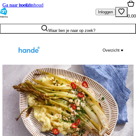
Ga naar hoofdinhoud
Ga naar zoeken
Inloggen
0.00
menu
Waar ben je naar op zoek?
Overzicht