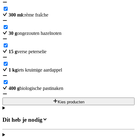
300
ml
crème fraîche
30
g
ongezouten hazelnoten
15
g
verse peterselie
1
kg
iets kruimige aardappel
400
g
biologische pastinaken
Kies producten
Dit heb je nodig