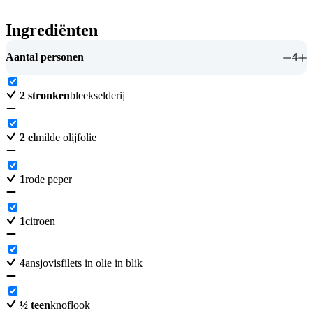
Ingrediënten
Aantal personen
4
2
stronken
bleekselderij
2
el
milde olijfolie
1
rode peper
1
citroen
4
ansjovisfilets in olie in blik
½
teen
knoflook