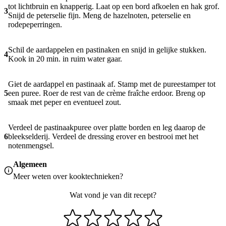
tot lichtbruin en knapperig. Laat op een bord afkoelen en hak grof.
3
Snijd de peterselie fijn. Meng de hazelnoten, peterselie en
rodepeperringen.
Schil de aardappelen en pastinaken en snijd in gelijke stukken.
4
Kook in 20 min. in ruim water gaar.
Giet de aardappel en pastinaak af. Stamp met de pureestamper tot
5
een puree. Roer de rest van de crème fraîche erdoor. Breng op
smaak met peper en eventueel zout.
Verdeel de pastinaakpuree over platte borden en leg daarop de
6
bleekselderij. Verdeel de dressing erover en bestrooi met het
notenmengsel.
Algemeen
Meer weten over
kooktechnieken
?
Wat vond je van dit recept?