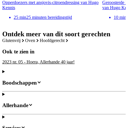
Opperdoezers met ansjovis-citroendressing van Hugo
Geroosterde k
Kennis
van Hugo Ken
25
min
25 minuten bereidingstijd
10
min
Ontdek meer van dit soort gerechten
glutenvrij
oven
hoofdgerecht
Ook te zien in
2023 nr. 05 - Hoera, Allerhande 40 jaar!
Boodschappen
Allerhande
Services