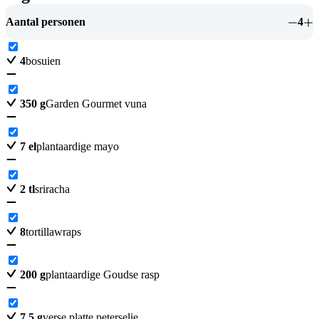
Aantal personen
4
4
bosuien
350
g
Garden Gourmet vuna
7
el
plantaardige mayo
2
tl
sriracha
8
tortillawraps
200
g
plantaardige Goudse rasp
7.5
g
verse platte peterselie