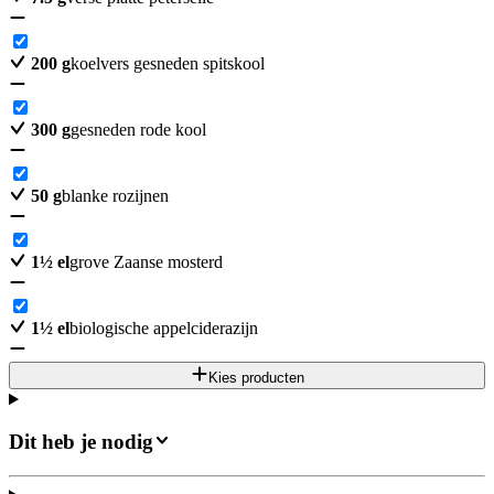
200
g
koelvers gesneden spitskool
300
g
gesneden rode kool
50
g
blanke rozijnen
1
½
el
grove Zaanse mosterd
1
½
el
biologische appelciderazijn
Kies producten
Dit heb je nodig