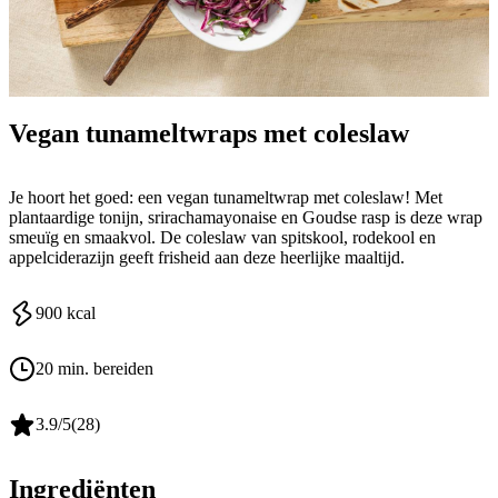
Vegan tunameltwraps met coleslaw
Je hoort het goed: een vegan tunameltwrap met coleslaw! Met
plantaardige tonijn, srirachamayonaise en Goudse rasp is deze wrap
smeuïg en smaakvol. De coleslaw van spitskool, rodekool en
appelciderazijn geeft frisheid aan deze heerlijke maaltijd.
900
kcal
20 min. bereiden
3.9
/5
(
28
)
Ingrediënten