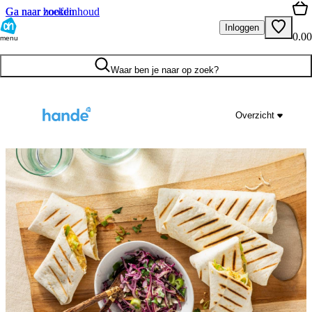
Ga naar hoofdinhoud
Ga naar zoeken
Inloggen
0.00
menu
Waar ben je naar op zoek?
Overzicht