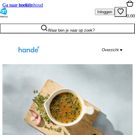
Ga naar hoofdinhoud
Ga naar zoeken
Inloggen
0.00
menu
Waar ben je naar op zoek?
Overzicht