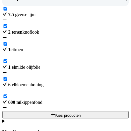
7.5
g
verse tijm
2
tenen
knoflook
1
citroen
1
el
milde olijfolie
6
el
bloemenhoning
600
ml
kippenfond
Kies producten