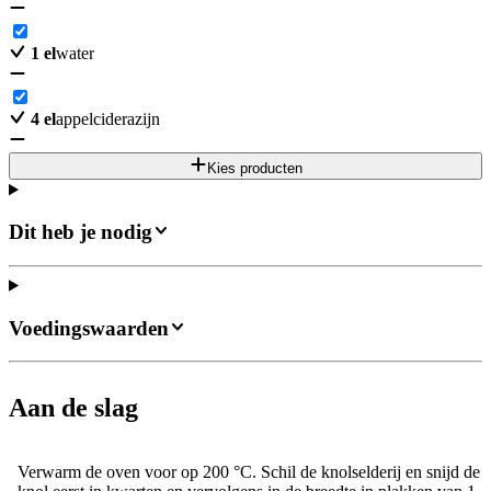
1
el
water
4
el
appelciderazijn
Kies producten
Dit heb je nodig
Voedingswaarden
Aan de slag
Verwarm de oven voor op 200 °C. Schil de knolselderij en snijd de