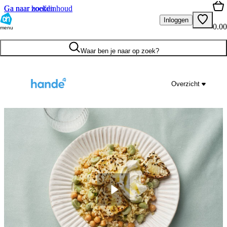
Ga naar hoofdinhoud
Ga naar zoeken
Inloggen
0.00
menu
Waar ben je naar op zoek?
Overzicht