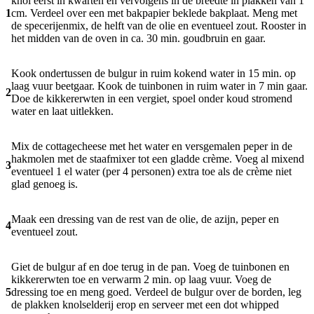
knol eerst in kwarten en vervolgens in de breedte in plakken van 1
1
cm. Verdeel over een met bakpapier beklede bakplaat. Meng met
de specerijenmix, de helft van de olie en eventueel zout. Rooster in
het midden van de oven in ca. 30 min. goudbruin en gaar.
Kook ondertussen de bulgur in ruim kokend water in 15 min. op
laag vuur beetgaar. Kook de tuinbonen in ruim water in 7 min gaar.
2
Doe de kikkererwten in een vergiet, spoel onder koud stromend
water en laat uitlekken.
Mix de cottagecheese met het water en versgemalen peper in de
hakmolen met de staafmixer tot een gladde crème. Voeg al mixend
3
eventueel 1 el water (per 4 personen) extra toe als de crème niet
glad genoeg is.
Maak een dressing van de rest van de olie, de azijn, peper en
4
eventueel zout.
Giet de bulgur af en doe terug in de pan. Voeg de tuinbonen en
kikkererwten toe en verwarm 2 min. op laag vuur. Voeg de
5
dressing toe en meng goed. Verdeel de bulgur over de borden, leg
de plakken knolselderij erop en serveer met een dot whipped