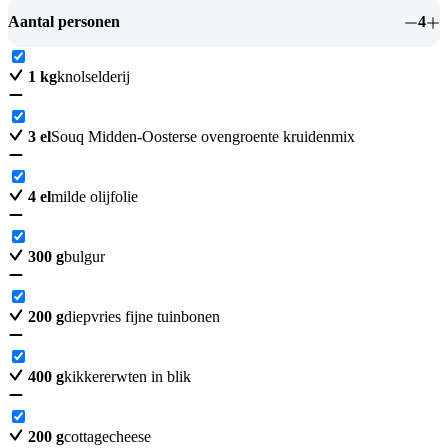
Aantal personen
4
1
kg
knolselderij
3
el
Souq Midden-Oosterse ovengroente kruidenmix
4
el
milde olijfolie
300
g
bulgur
200
g
diepvries fijne tuinbonen
400
g
kikkererwten in blik
200
g
cottagecheese