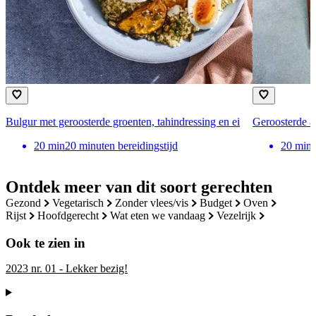
Bulgur met geroosterde groenten, tahindressing en ei
Geroosterde a
20
min
20 minuten bereidingstijd
20
min
Ontdek meer van dit soort gerechten
gezond
vegetarisch
zonder vlees/vis
budget
oven
rijst
hoofdgerecht
wat eten we vandaag
vezelrijk
Ook te zien in
2023 nr. 01 - Lekker bezig!