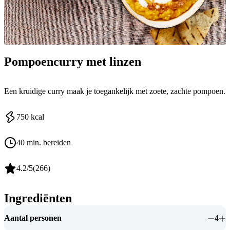
Pompoencurry met linzen
Een kruidige curry maak je toegankelijk met zoete, zachte pompoen.
750
kcal
40 min. bereiden
4.2
/5
(
266
)
Ingrediënten
Aantal personen
4