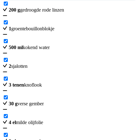
200
g
gedroogde rode linzen
1
groentebouillonblokje
500
ml
kokend water
2
sjalotten
3
tenen
knoflook
30
g
verse gember
4
el
milde olijfolie