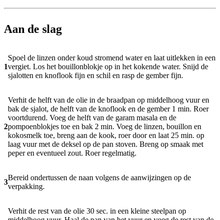
Aan de slag
Spoel de linzen onder koud stromend water en laat uitlekken in een
1
vergiet. Los het bouillonblokje op in het kokende water. Snijd de
sjalotten en knoflook fijn en schil en rasp de gember fijn.
Verhit de helft van de olie in de braadpan op middelhoog vuur en
bak de sjalot, de helft van de knoflook en de gember 1 min. Roer
voortdurend. Voeg de helft van de garam masala en de
2
pompoenblokjes toe en bak 2 min. Voeg de linzen, bouillon en
kokosmelk toe, breng aan de kook, roer door en laat 25 min. op
laag vuur met de deksel op de pan stoven. Breng op smaak met
peper en eventueel zout. Roer regelmatig.
Bereid ondertussen de naan volgens de aanwijzingen op de
3
verpakking.
Verhit de rest van de olie 30 sec. in een kleine steelpan op
middelhoog vuur. Haal de pan van het vuur en voeg de rest van de