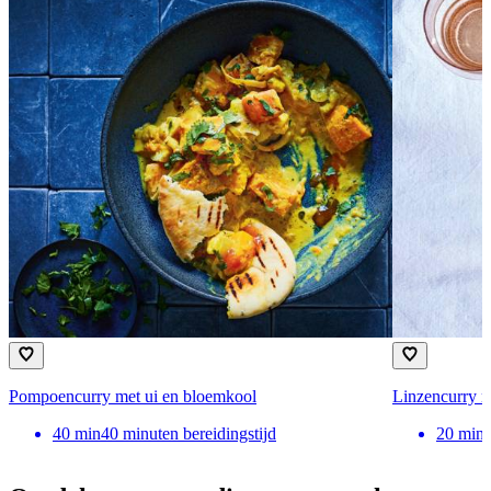
Pompoencurry met ui en bloemkool
Linzencurry m
40
min
40 minuten bereidingstijd
20
min