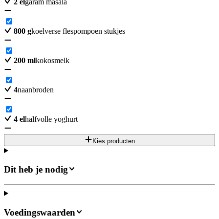
2
el
garam masala
800
g
koelverse flespompoen stukjes
200
ml
kokosmelk
4
naanbroden
4
el
halfvolle yoghurt
Kies producten
Dit heb je nodig
Voedingswaarden