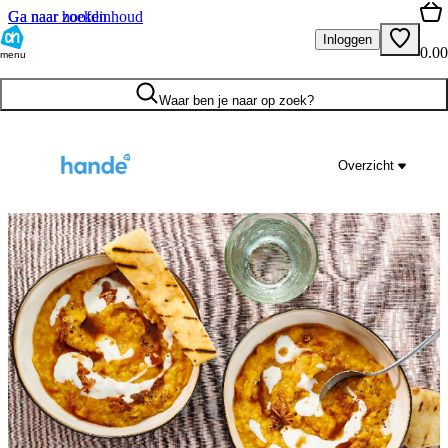
Ga naar hoofdinhoud
Ga naar zoeken
Inloggen
0.00
menu
Waar ben je naar op zoek?
Overzicht