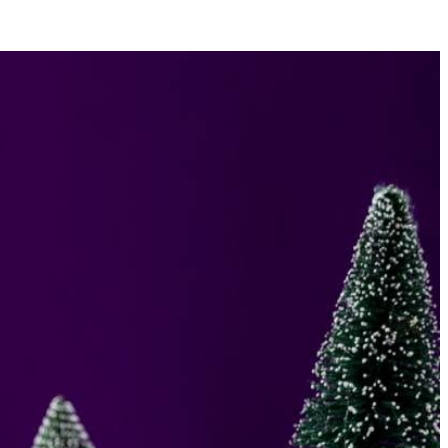
Receptvariaties
2
andere recepten
s
kersttaart
6
ml. De kikkererwten worden niet gebruikt.
 de aquafaba ca. 30 min. volledig afkoelen in de koelkast.
l kloppend de suiker lepel voor lepel in 10 min. voorzichtig toe.
n een stevige piek vormen die omhoog blijft staan. Meng het vanille-
n.
patel. Werk de onderkant en zijkanten bij tot een grote berg, blijf
nd randje ontstaat. Voeg steeds een druppel van de rode kleurstof toe