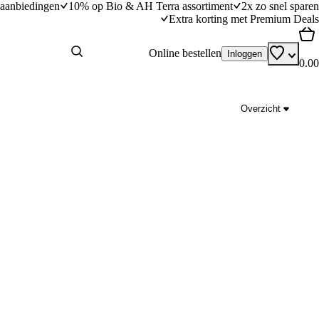
aanbiedingen
10% op Bio & AH Terra assortiment
2x zo snel sparen
Extra korting met Premium Deals
Online bestellen
Inloggen
0.00
Overzicht
 Trai van Trai Vegan
Vegan red velvet cake
dingstijd
30
min
30 minuten bereidingstijd