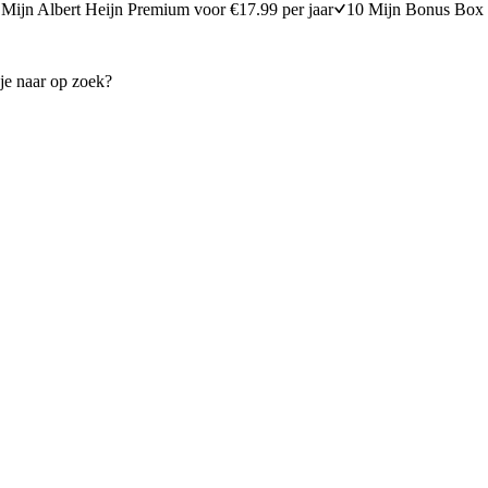
Mijn Albert Heijn Premium voor €17.99 per jaar
10 Mijn Bonus Box 
 met vlierbloesemsiroop
Vegan rode kerstmutscake van
20 minuten bereidingstijd
20
min
20 minuten berei