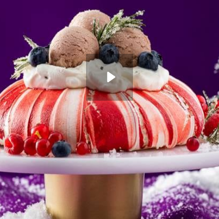
ct ontstaan.
aak de bovenkant van de berg iets plat en druk en draai er met de lepe
 naar 120°C en bak 1 uur. Hij mag iets van kleur veranderen en in het 
 2 uur tot hij mooi bolvormig is. Een paar barsten maakt niet uit. Zet
n nacht in de gesloten oven staan.
 Bestrijk de rozemarijn met behulp van de bakkwast met de siroop. 
r. Laat de gesuikerde rozemarijn 30 min. drogen. Bewaar een half gesui
chil van de citroen. Snijd de naaldjes van het achtergehouden takje 
e soja om te kloppen, het citroenrasp, de poedersuiker en rozemarijn er
orden, schepbaar maar nog stevig. Leg de meringue op een schaal. Ma
ijn’room’ erop en verdeel de rest van het ijs in bolletjes erover. Versie