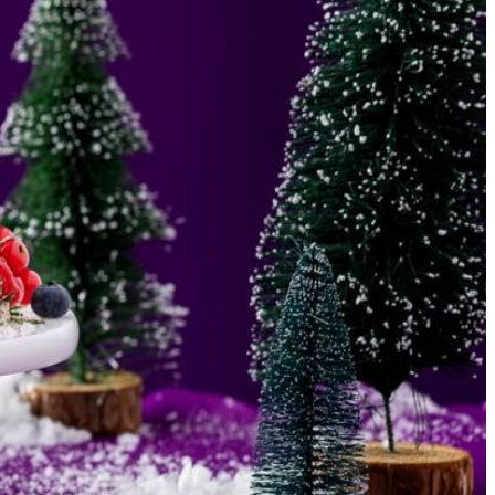
l een ondiepe holte in (ongeveer 6 cm) met een randje eromheen. De
midden wat inzakken (dit wordt de holte die je kunt vullen met ijs en
 de oven uit, maar open de ovendeur niet, want dan kan de meringue
Doe de suiker in een ondiep schaaltje en wentel de takjes
kerd takje voor de rozemarijn’room’.
gesuikerde rozemarijn heel fijn. Klop met een garde de soja om te
door.
ak de holte van de meringue eventueel met een mesje groter voor
r met de blauwe bessen en gesuikerde rozemarijn. Serveer direct.