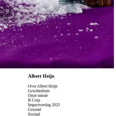
 erg! Versier ze met een beetje room of extra fruit.
Albert Heijn
Over Albert Heijn
Geschiedenis
Onze missie
B Corp
Impactverslag 2025
Gezond
Sociaal