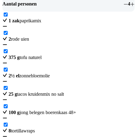
Aantal personen
4
1
zak
paprikamix
2
rode uien
375
g
tofu naturel
2
½
el
zonnebloemolie
25
g
tacos kruidenmix no salt
100
g
jong belegen boerenkaas 48+
8
tortillawraps