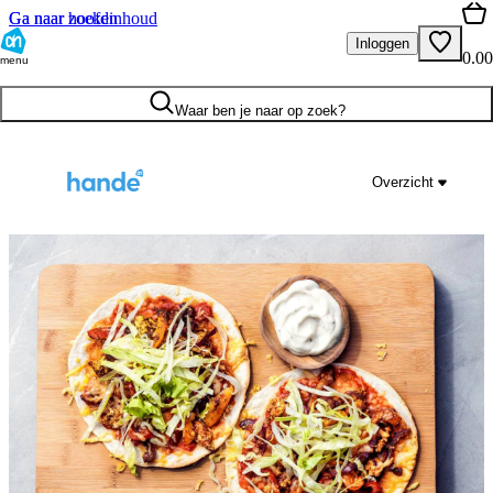
Ga naar hoofdinhoud
Ga naar zoeken
Inloggen
0.00
menu
Waar ben je naar op zoek?
Overzicht