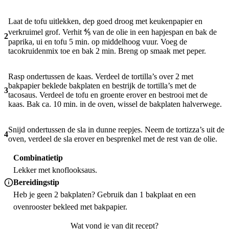
Laat de tofu uitlekken, dep goed droog met keukenpapier en
verkruimel grof. Verhit ⅘ van de olie in een hapjespan en bak de
2
paprika, ui en tofu 5 min. op middelhoog vuur. Voeg de
tacokruidenmix toe en bak 2 min. Breng op smaak met peper.
Rasp ondertussen de kaas. Verdeel de tortilla’s over 2 met
bakpapier beklede bakplaten en bestrijk de tortilla’s met de
3
tacosaus. Verdeel de tofu en groente erover en bestrooi met de
kaas. Bak ca. 10 min. in de oven, wissel de bakplaten halverwege.
Snijd ondertussen de sla in dunne reepjes. Neem de tortizza’s uit de
4
oven, verdeel de sla erover en besprenkel met de rest van de olie.
Combinatietip
Lekker met knoflooksaus.
Bereidingstip
Heb je geen 2 bakplaten? Gebruik dan 1 bakplaat en een
ovenrooster bekleed met bakpapier.
Wat vond je van dit recept?