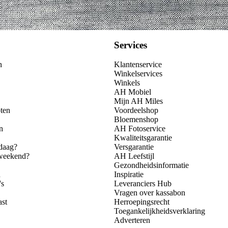
Services
n
Klantenservice
Winkelservices
Winkels
AH Mobiel
Mijn AH Miles
ten
Voordeelshop
Bloemenshop
n
AH Fotoservice
Kwaliteitsgarantie
daag?
Versgarantie
 weekend?
AH Leefstijl
Gezondheidsinformatie
n
Inspiratie
's
Leveranciers Hub
Vragen over kassabon
ast
Herroepingsrecht
Toegankelijkheidsverklaring
Adverteren