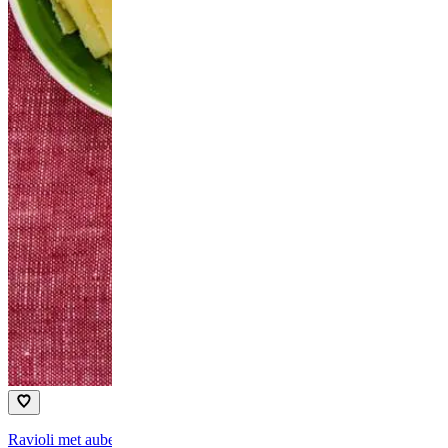
Ravioli met aubergine, ’nduja-olie en kaas (advertorial)