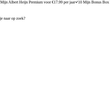
Mijn Albert Heijn Premium voor €17.99 per jaar
10 Mijn Bonus Box 
occoli en tonijn
Verse ravioli met pastasaus
10 minuten bereidingstijd
15
min
15 minuten berei