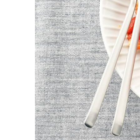
7.5
g
verse basilicum