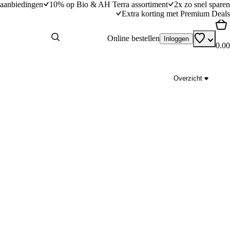
aanbiedingen
10% op Bio & AH Terra assortiment
2x zo snel sparen
Extra korting met Premium Deals
Online bestellen
Inloggen
0.00
Overzicht
Loaded crispy ravioli met tartufo
dingstijd
20
min
20 minuten bereidingstijd