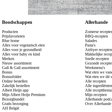
Bewaar
Boodschappen
Allerhande
Producten
Zomerse recepte
Prijsfavorieten
BBQ-recepten
Blue home
Salades
Alles voor vegetarisch eten
Pasta's
Alles voor je gezondheid
Airfryer recepten
Alles voor baby en kind
Makkelijke recep
Merken
Snelle recepten
Nieuw assortiment
Gezonde recepte
Gall & Gall assortiment
Weekmenu's
Bonus
Wat eten we van
Bonusfolder
Wat eten we dit
Online bestellen
Alle recepten
Zakelijk bestellen
Alle ingrediënte
Albert Heijn app
Alle receptthema
Mijn Albert Heijn Premium
Mijn recepten
Bezorgbundel
Allerhande podc
Gratis bezorging
Over Allerhande
AH België