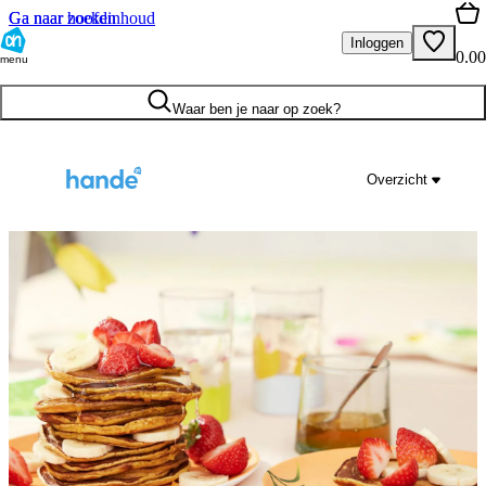
Ga naar hoofdinhoud
Ga naar zoeken
Inloggen
0.00
menu
Waar ben je naar op zoek?
Overzicht