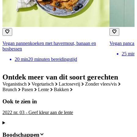
Vegan pannenkoeken met havermout, banaan en
Vegan pancake
bosbessen
25
min
20
min
20 minuten bereidingstijd
Ontdek meer van dit soort gerechten
veganistisch
vegetarisch
lactosevrij
zonder vlees/vis
brunch
pasen
lente
bakken
Ook te zien in
2022 nr. 03 - Geef kleur aan de lente
Boodschappen