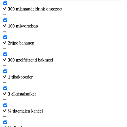
300
ml
amandeldrink ongezoet
100
ml
wortelsap
2
rijpe bananen
300
g
zelfrijzend bakmeel
1
tl
bakpoeder
3
el
kristalsuiker
¼
tl
gemalen kaneel