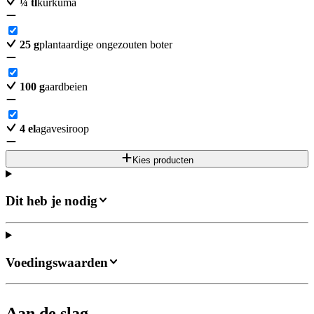
¼
tl
kurkuma
25
g
plantaardige ongezouten boter
100
g
aardbeien
4
el
agavesiroop
Kies producten
Dit heb je nodig
Voedingswaarden
Aan de slag