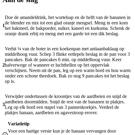
Doe de amandeldrink, het wortelsap en de helft van de bananen in
de blender en mix tot een glad oranje mengsel. Meng in een kom
1
het bakmeel, de bakpoeder, suiker, kaneel en kurkuma. Schenk de
oranje drank erbij en meng met een garde tot een dik beslag.
Verhit ¼ van de boter in een koekenpan met antiaanbaklaag op
middelhoog vuur. Schep 3 flinke eetlepels beslag in de pan voor 3
pancakes. Bak de pancakes 6 min. op middelhoog vuur. Keer
2
halverwege of wanneer er luchtbellen op het oppervlak
verschijnen. Neem uit de pan, leg op een warm bord en hou warm
onder een schone theedoek. Bak zo nog 9 pancakes tot het beslag
op is.
Verwijder ondertussen de kroontjes van de aardbeien en snijd de
aardbeien doormidden. Snijd de rest van de bananen in plakjes.
3
Leg op elk bord een stapel van 3 pannenkoekjes. Verdeel de
plakjes banaan, aardbeien en agavesiroop erover.
Variatietip
Voor een hartige versie kun je de banaan vervangen door