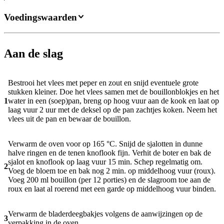
Voedingswaarden
Aan de slag
Bestrooi het vlees met peper en zout en snijd eventuele grote
stukken kleiner. Doe het vlees samen met de bouillonblokjes en het
1
water in een (soep)pan, breng op hoog vuur aan de kook en laat op
laag vuur 2 uur met de deksel op de pan zachtjes koken. Neem het
vlees uit de pan en bewaar de bouillon.
Verwarm de oven voor op 165 °C. Snijd de sjalotten in dunne
halve ringen en de tenen knoflook fijn. Verhit de boter en bak de
sjalot en knoflook op laag vuur 15 min. Schep regelmatig om.
2
Voeg de bloem toe en bak nog 2 min. op middelhoog vuur (roux).
Voeg 200 ml bouillon (per 12 porties) en de slagroom toe aan de
roux en laat al roerend met een garde op middelhoog vuur binden.
Verwarm de bladerdeegbakjes volgens de aanwijzingen op de
3
verpakking in de oven.