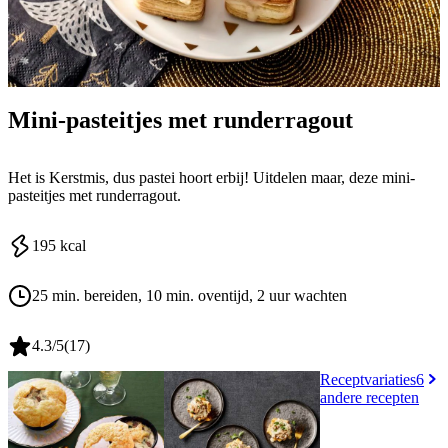
Mini-pasteitjes met runderragout
Het is Kerstmis, dus pastei hoort erbij! Uitdelen maar, deze mini-
pasteitjes met runderragout.
195
kcal
25 min. bereiden
, 10 min. oventijd
, 2 uur wachten
4.3
/5
(
17
)
Receptvariaties
6
andere recepten