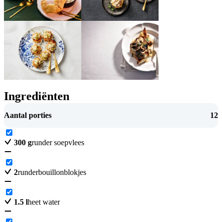
Ingrediënten
Aantal porties
12
300
g
runder soepvlees
2
runderbouillonblokjes
1.5
l
heet water