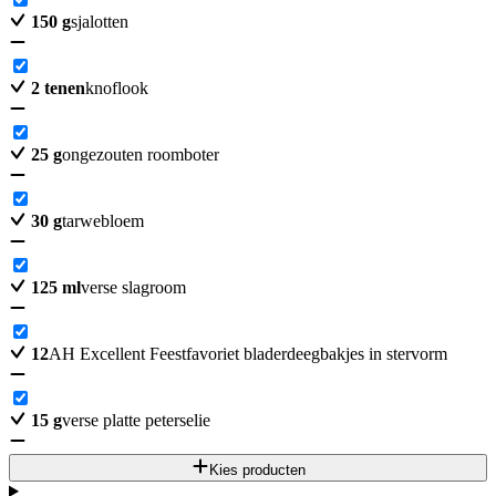
150
g
sjalotten
2
tenen
knoflook
25
g
ongezouten roomboter
30
g
tarwebloem
125
ml
verse slagroom
12
AH Excellent Feestfavoriet bladerdeegbakjes in stervorm
15
g
verse platte peterselie
Kies producten