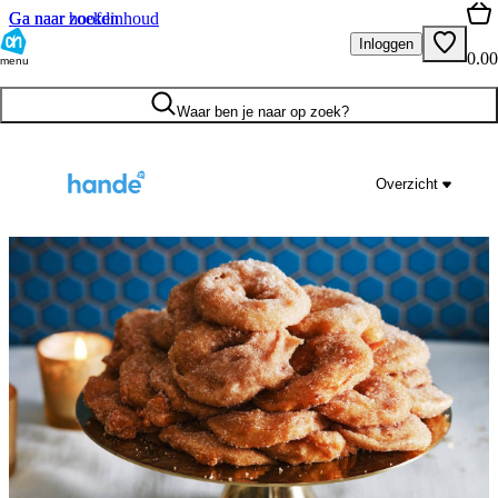
Ga naar hoofdinhoud
Ga naar zoeken
Inloggen
0.00
menu
Waar ben je naar op zoek?
Overzicht