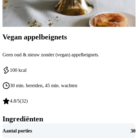
Vegan appelbeignets
Geen oud & nieuw zonder (vegan) appelbeignets.
100
kcal
30 min. bereiden
, 45 min. wachten
4.8
/5
(
32
)
Ingrediënten
Aantal porties
30