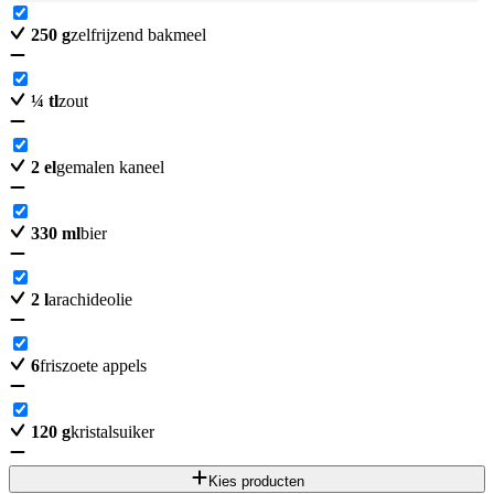
250
g
zelfrijzend bakmeel
¼
tl
zout
2
el
gemalen kaneel
330
ml
bier
2
l
arachideolie
6
friszoete appels
120
g
kristalsuiker
Kies producten