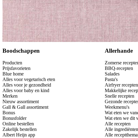
Bewaar
Boodschappen
Allerhande
Producten
Zomerse recepte
Prijsfavorieten
BBQ-recepten
Blue home
Salades
Alles voor vegetarisch eten
Pasta's
Alles voor je gezondheid
Airfryer recepten
Alles voor baby en kind
Makkelijke recep
Merken
Snelle recepten
Nieuw assortiment
Gezonde recepte
Gall & Gall assortiment
Weekmenu's
Bonus
Wat eten we van
Bonusfolder
Wat eten we dit
Online bestellen
Alle recepten
Zakelijk bestellen
Alle ingrediënte
Albert Heijn app
Alle receptthema