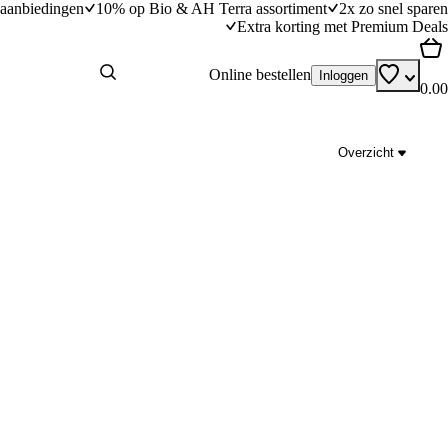
aanbiedingen
10% op Bio & AH Terra assortiment
2x zo snel sparen
Extra korting met Premium Deals
Online bestellen
Inloggen
0.00
Overzicht
scous
Volkoren spaghetti met kipgehaktballetjes in
tomatensaus en courgette
dingstijd
20
min
20 minuten bereidingstijd