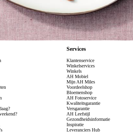
Services
n
Klantenservice
Winkelservices
Winkels
AH Mobiel
Mijn AH Miles
ten
Voordeelshop
Bloemenshop
n
AH Fotoservice
Kwaliteitsgarantie
daag?
Versgarantie
 weekend?
AH Leefstijl
Gezondheidsinformatie
n
Inspiratie
's
Leveranciers Hub