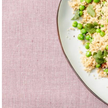
2
el
milde olijfolie
400
g
tomatenblokjes in blik
300
g
volkorencouscous
400
ml
kokend water
450
g
diepvries fijne tuinbonen
3
½
el
biologische tahin