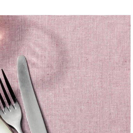
4
elft van de komijn en ⅓ van de koriander erdoor. Vorm er met
middelhoog vuur mee. Voeg de tomaten in blik en verse tomaat toe en
Kook de tuinerwten 3 min. Roer de couscous los met een vork en meng
strooi met de rest van de koriander.