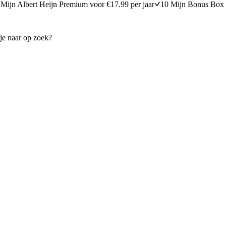
Mijn Albert Heijn Premium voor €17.99 per jaar
10 Mijn Bonus Box 
etjes met gegrilde groenten en couscous
Mediterrane visstoof met cou
15 minuten bereidingstijd
25
min
25 minuten berei