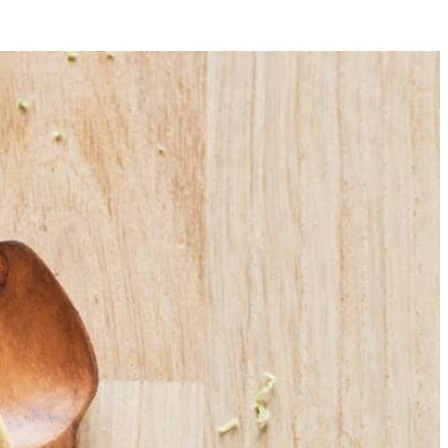
4
personen) en het knoflookpoeder door. Breng op smaak met zout en