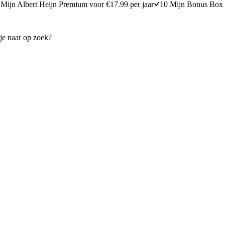
Mijn Albert Heijn Premium voor €17.99 per jaar
10 Mijn Bonus Box 
urtdip
Chutney-yoghurtdip
10 minuten bereidingstijd
65
min
65 minuten berei