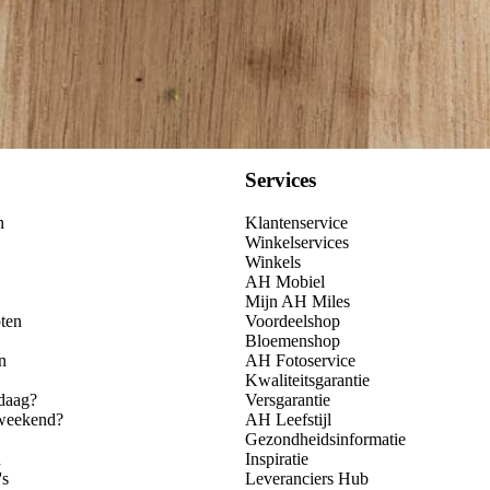
Services
n
Klantenservice
Winkelservices
Winkels
AH Mobiel
Mijn AH Miles
ten
Voordeelshop
Bloemenshop
n
AH Fotoservice
Kwaliteitsgarantie
daag?
Versgarantie
 weekend?
AH Leefstijl
Gezondheidsinformatie
n
Inspiratie
's
Leveranciers Hub