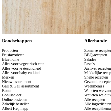
Bewaar
Boodschappen
Allerhande
Producten
Zomerse recepte
Prijsfavorieten
BBQ-recepten
Blue home
Salades
Alles voor vegetarisch eten
Pasta's
Alles voor je gezondheid
Airfryer recepten
Alles voor baby en kind
Makkelijke recep
Merken
Snelle recepten
Nieuw assortiment
Gezonde recepte
Gall & Gall assortiment
Weekmenu's
Bonus
Wat eten we van
Bonusfolder
Wat eten we dit
Online bestellen
Alle recepten
Zakelijk bestellen
Alle ingrediënte
Albert Heijn app
Alle receptthema