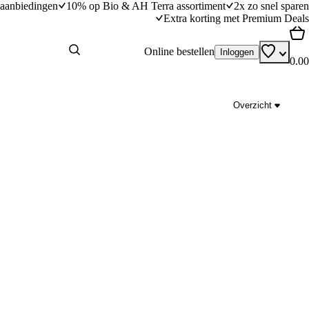
aanbiedingen
10% op Bio & AH Terra assortiment
2x zo snel sparen
Extra korting met Premium Deals
Online bestellen
Inloggen
0.00
Overzicht
2 x Raita (yoghurtdip)
dingstijd
15
min
15 minuten bereidingstijd