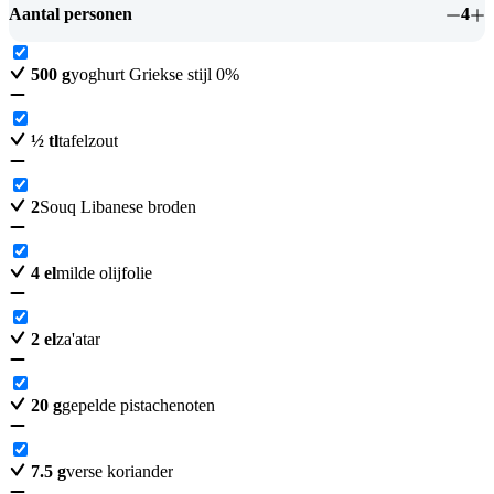
Aantal personen
4
500
g
yoghurt Griekse stijl 0%
½
tl
tafelzout
2
Souq Libanese broden
4
el
milde olijfolie
2
el
za'atar
20
g
gepelde pistachenoten
7.5
g
verse koriander