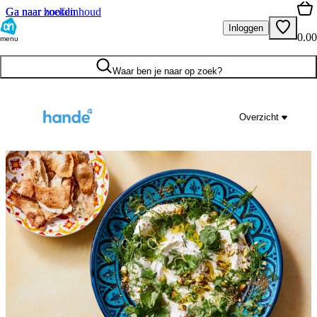
Ga naar hoofdinhoud
Ga naar zoeken
Inloggen
0.00
menu
Waar ben je naar op zoek?
Overzicht