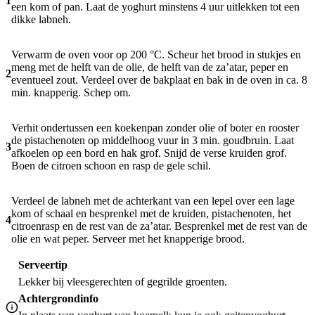
1
een kom of pan. Laat de yoghurt minstens 4 uur uitlekken tot een
dikke labneh.
Verwarm de oven voor op 200 °C. Scheur het brood in stukjes en
meng met de helft van de olie, de helft van de za’atar, peper en
2
eventueel zout. Verdeel over de bakplaat en bak in de oven in ca. 8
min. knapperig. Schep om.
Verhit ondertussen een koekenpan zonder olie of boter en rooster
de pistachenoten op middelhoog vuur in 3 min. goudbruin. Laat
3
afkoelen op een bord en hak grof. Snijd de verse kruiden grof.
Boen de citroen schoon en rasp de gele schil.
Verdeel de labneh met de achterkant van een lepel over een lage
kom of schaal en besprenkel met de kruiden, pistachenoten, het
4
citroenrasp en de rest van de za’atar. Besprenkel met de rest van de
olie en wat peper. Serveer met het knapperige brood.
Serveertip
Lekker bij vleesgerechten of gegrilde groenten.
Achtergrondinfo